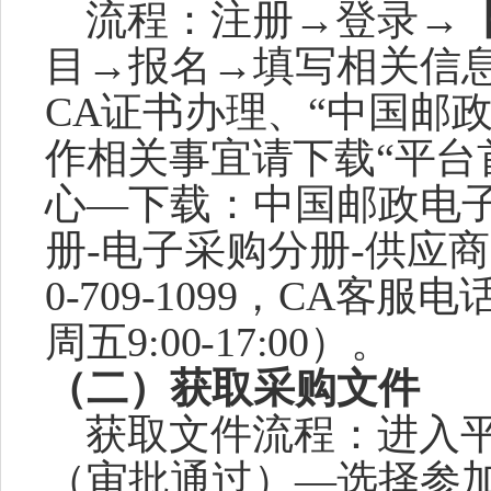
流程：注册
→登录→
目→报名→填写相关信
CA证书办理、“
中国邮
作相关事宜请下载
“平台
心
—下载：
中国邮政电
册
-电子采购分册-
供应商
0-
709
-
1099，
CA客服电话
周五9:00-17:00）。
（二）获取
采购文件
获取文件流程：进入
（审批通过）—选择参