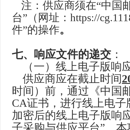
注：
供应商
须在
“中国
台”（网址：https://cg.1
件
”的操作
。
七、响应文件的递交
：
（
一
）
线上电子版响
供应商
应在截止时间
2
时间）前
，
通过
《
中国
CA证书
，
进行线上电子
加密后的线上电子版响
子采购与供应平台”
。
本