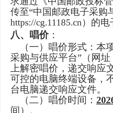
求通过《中国邮政投标管
传至
“中国邮政电子采购
https://cg.11185.c
八、唱价
：
（
一
）
唱价
形式：本
采购与供应平台”（网址：http
上解密
唱价，
递交响应
可控的电脑终端设备，
台电脑递交响应文件
。
（
二
）
唱价
时间：
20
2
间）。