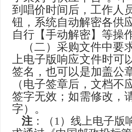
到
唱价
时间后，
工作
人
钮，系统自动解密各
供
自行
【手动解密】等操
（
二
）
采购文件
中要
上电子版
响应文件
时可
签名，也可以是加盖公
（电子签章后，文档不
签字无效；如需修改，
字）。
注
：
（
1）
线上电子版