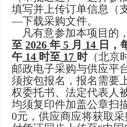
填写并上传订单信息（
—下载
采购文件
。
凡有意参加
本项目的
至
2026
年
5
月
14
日
，
午
14
时至
17
时
（北京
邮政电子采购与供应平
须按包报名，报名需要
权委托书、法定代表人
均须复印件加盖公章扫
0
元，
供应商
应将获取
采