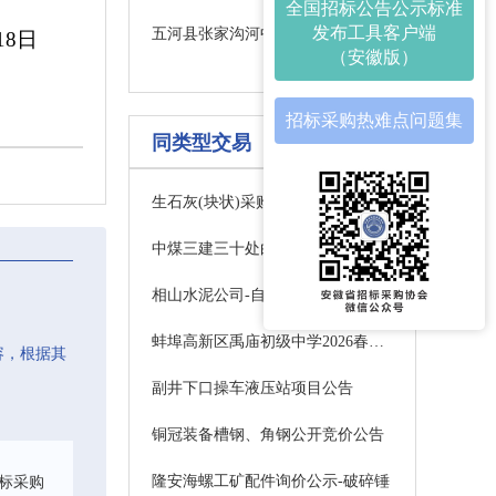
全国招标公告公示标准
发布工具客户端
五河县张家沟河中小河流治理工程施工标招标公告BB2026WHGCZ0281
18
日
（安徽版）
招标采购热难点问题集
同类型交易
生石灰(块状)采购（三次）终止公告
中煤三建三十处白家海子项目部工矿配件询比采购任务中标公示公告(一次)
相山水泥公司-自动监测系统采购（淮北相山水泥有限责任公司）结果公示(水泥公司设备保全部)
蚌埠高新区禹庙初级中学2026春秋季工会冲锋衣采购项目更正公告
容，根据其
副井下口操车液压站项目公告
铜冠装备槽钢、角钢公开竞价公告
隆安海螺工矿配件询价公示-破碎锤
标采购