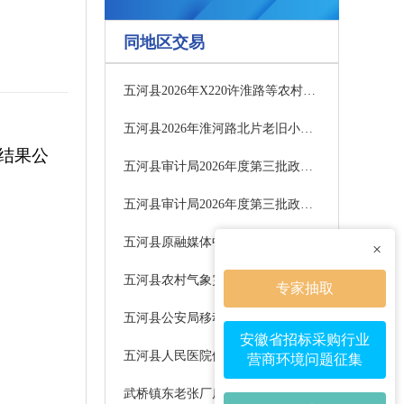
同地区交易
五河县2026年X220许淮路等农村公路养护工程招标公告BB2026WHGCZ0301
五河县2026年淮河路北片老旧小区改造EPC项目招标公告BB2026WHGCZ0291
结果公
五河县审计局2026年度第三批政府投资审计项目协审人员服务项目1包二次采购公告
五河县审计局2026年度第三批政府投资审计项目协审人员服务项目2包二次采购公告
五河县原融媒体中心老旧通信信号塔安全检测及拆除专项设计（二次）采购公告
×
五河县农村气象灾害监测能力提升工程设备采购 询比公告
专家抽取
五河县公安局移动警务服务项目公开招标公告
安徽省招标采购行业
五河县人民医院体检中心设备采购项目（第三批）（三次）中标结果公告
营商环境问题征集
武桥镇东老张厂房建设项目中标候选人公示BB2026WHGCZ0231