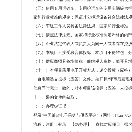
（五）使用专用运钞车、专用护运车等专用车辆提供
家和行业标准的规定；保证其它押运设备符合法律法
（六）车组工作人员具备法律法规、国家和行业标准
（七）按照法律法规、国家和行业标准制定严格的内
（八）企业法定代表人或负责人为同一人或者存在控
（九）本项目不接受联合体投标；本项目不得转包、
（十）供应商须具备增值税一般纳税人资格，能开具
（十一）本项目采用电子开标方式，递交投标（应答
一台电脑递交投标（应答）文件。如开标
评审后发现
/
信息同时完全一致的，对本项目该投标（应答）人投
十一、采购文件的获取：
（一）办理
证书
CA
登录
“中国邮政电子采购与供应平台”（网址：
https://c
流程：注册
→登录→【
办理】→查找对应项目→报
CA