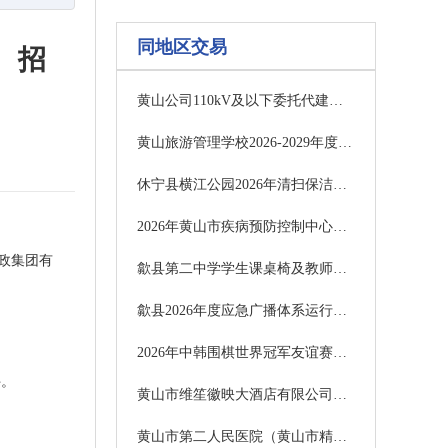
同地区交易
 招
黄山公司110kV及以下委托代建工程施工框架项目招标公告
黄山旅游管理学校2026-2029年度物业管理服务采购项目竞争性磋商公告
休宁县横江公园2026年清扫保洁委托管理服务采购项目成交结果公告
2026年黄山市疾病预防控制中心标准化建设预防医学门诊设备采购项目招标公告
政集团有
歙县第二中学学生课桌椅及教师办公桌椅采购项目询价公告
歙县2026年度应急广播体系运行维护采购项目（二次）竞争性磋商公告
2026年中韩围棋世界冠军友谊赛暨中韩青少年围棋交流赛承办服务采购项目成交结果公告
件。
黄山市维笙徽映大酒店有限公司迎客松宾馆保安服务采购项目（二次）招标公告
黄山市第二人民医院（黄山市精神卫生中心）医疗服务能力提升项目全过程咨询服务公开招标公告