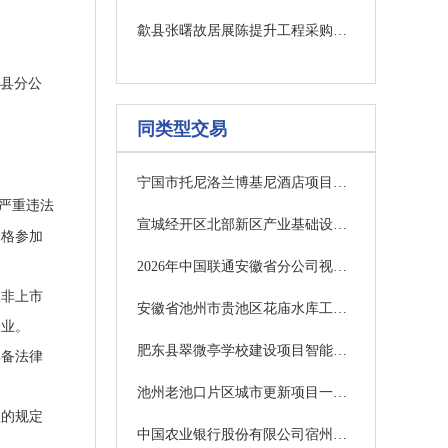
歙县张曙故居展陈提升工程采购项目（二次）竞争性磋商公告
县分公
同类型交易
宁国市托尼洛兰博基尼酒店项目装饰装修EPC招标公告
严重违法
宣城经开区北部新区产业基础设施提升工程项目-宣城经开区清流路以东、风萃路以北地块建设项目二期标准化厂房及室外附属工程答疑公告
资格参加
2026年中国联通安徽省分公司视频策划设计制作采购项目
限非上市
安徽省池州市贵池区花庙水库工程环境和水土保持监理服务项目
企业。
肥东县翠微亭学校建设项目智能化工程答疑2
具备法律
池州老池口片区城市更新项目一期B2场景设计
理的规定
中国农业银行股份有限公司宿州分行砀山关帝庙支行网点重建及装饰装修工程项目公开招标公告