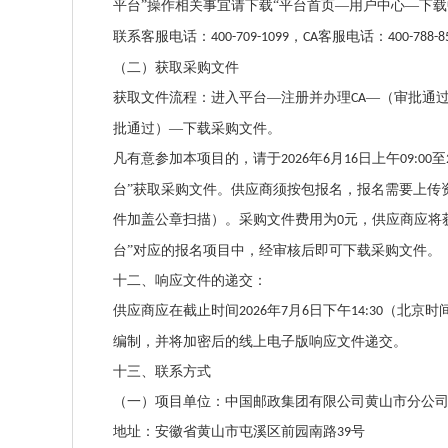
平台”操作相关事宜请下载“平台首页—用户中心—下
联系客服电话：
，
客服电话：
400-709-1099
CA
400-788-
（二）获取采购文件
获取文件流程：进入平台
—注册并办理
—（审批通
CA
批通过）—下载采购文件。
凡有意参加本项目的，请于
年
月
日上午
至
2026
6
16
09:00
台”获取采购文件。供应商须按包报名，报名需要上传
件加盖公章扫描）。采购文件费用为
元，供应商应将
0
台”对应的报名项目中，经审核后即可下载采购文件。
十二、响应文件的递交：
供应商应在截止时间
年
月
日下午
（北京时
2026
7
6
14:30
编制，并将加密后的线上电子版响应文件递交。
十三、联系方式
（一）项目单位：中国邮政集团有限公司黄山市分公
地址：安徽省黄山市屯溪区前园南路
号
39