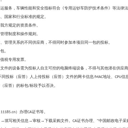
押运服务，车辆性能和安全指标符合《专用运钞车防护技术条件》等法律
规、国家和行业标准的规定。
、我方规定的资质条件。
部管理制度和操作规则。
股、管理关系的不同供应商，不得同时参加本项目同一包的投标。
分包。
增值税专用发票。
）文件的设备需为投标人自主可控的电脑终端设备，不得与其他潜在供应
不同投标（应答）人上传投标（应答）文件的网卡信息
地址、
信
/MAC
CPU
标（应答）的标包
标段予以否决。
/
）办理
证书等。
g.11185.cn
CA
名→填写相关信息→审核→下载采购文件。
证书办理、“中国邮政电子采
CA