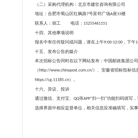
（二）采购代理机构：北京市建壮咨询有限公司
地址：合肥市蜀山区红枫路
号富邻广场
座
楼
7
A
15
联系人：胡工
电话：
15255461151
十四、其他事项说明
报名中有任何疑问或问题，请在上午
，下午
9:00-12:00
1
十五、发布公告的媒介
本次招标公告同时在以下网站发布：中国邮政集团公
（
）、安徽省招标投标信
http://www.chinapost.com.cn/
）。
https://cg.11185.cn
十六、异议、投诉
通过微信、支付宝、
等
“扫一扫”功能扫码填写
QQ
APP
选择界面中相应监督单位，相关信息应准确填写，实