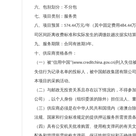
六、包别划分：不分包
七、项目类别：服务类
八、项目预算：
万元
年（其中固定费用
万
574.44
/
484.44
司区间距离收费标准和实际发生的调缴款趟次据实结
九、服务期限：合同有效期
年。
3
十、供应商资格条件：
（一）被
“信用中国”
列入失信
(www.creditchina.gov.cn)
失信行为记录名单的投标人，被中国邮政集团有限公
本项目的采购活动。
（二）与邮政无投资关系且存在以下情况的，不得参
公司），以个人身份（组织委派的除外）担任法人、
（三）供应商必须是在中华人民共和国境内（港澳台
法规、国家和行业标准规定的提供押运服务所需资质
（四）具有公安机关批准购置、使用枪支弹药的有关
配备和管理所需的枪支弹药，保证性能完好和正确使