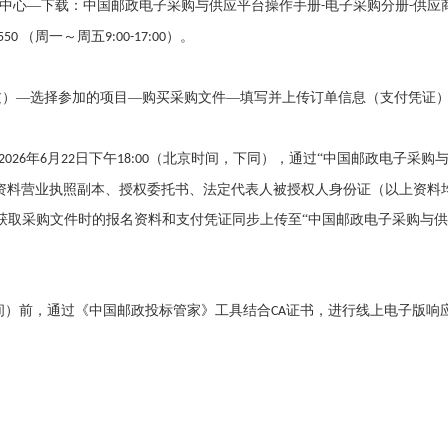
载中心—下载：中国邮政电子采购与供应平台操作手册
电子采购分册
供应
-
-
（周一～周五
）。
8550
9:00-17:00
过）—选择参加的项目—购买采购文件—填写并上传订单信息（支付凭证
年
月
日下午
（北京时间，下同），通过“中国邮政电子采购
2026
6
22
18:00
资料营业执照副本、授权委托书、法定代表人被授权人身份证（以上资料
获取采购文件时的报名资料和支付凭证同步上传至“中国邮政电子采购与
间）前，通过《中国邮政投标管家》工具结合
证书，进行线上电子版响
CA
司