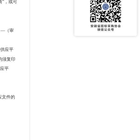
商”，或可
）—（审
与供应平
均须复印
供应平
应文件的