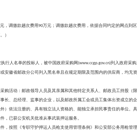
元，调缴款趟次费用
万元；调缴款趟次费用，依据合同约定的网点到区
90
算。）
被执行人名单的投标人，被中国政府采购网
列入政府采购
(www.ccgp.gov.cn)
司或安徽省邮政分公司列入黑名单且在规定期限及范围内的供应商，均无
加采购活动：邮政领导人员及其亲属和其他特定关系人、邮政员工持股（
董事长、总经理、监事的企业，以及邮政所属工会或员工集体出资成立的
除外）依法注册的、具有独立法人资格的、能独立承担民事责任的单位。
条件，已获公安机关批准从事武装押运服务。
文件，按照《专职守护押运人员枪支使用管理条例》和公安部公务用枪管
用。