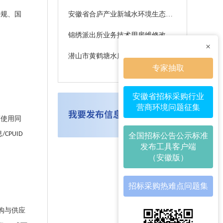
法规、国
安徽省合庐产业新城水环境生态修复工程项目4标段-合庐产业新城排涝水系项目监理招标文件补疑2
锦绣派出所业务技术用房维修改造项目施工中标候选人变更公示
×
潜山市黄鹤塘水库除险加固工程中标候选人公示（评定分离）
专家抽取
安徽省招标采购行业
营商环境问题征集
商使用同
息
/CPUID
全国招标公告公示标准
发布工具客户端
（安徽版）
招标采购热难点问题集
购与供应