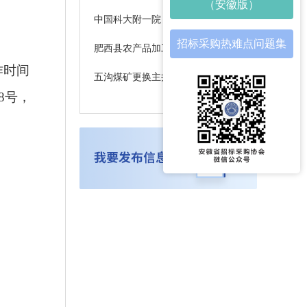
（安徽版）
中国科大附一院（安徽省立医院）微波炉自助服务项目中标结果公告
招标采购热难点问题集
肥西县农产品加工及配套设施建设项目（红线外污水管网工程）中标候选人公示
作时间
五沟煤矿更换主井首绳及尾绳项目招标公告[三次]
8号，