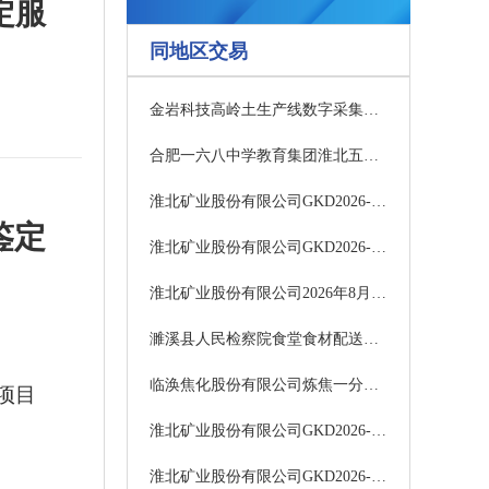
定服
同地区交易
金岩科技高岭土生产线数字采集计量分析系统项目中标候选人公示
合肥一六八中学教育集团淮北五中分校自助服务委托经营管理项目成交结果公告
淮北矿业股份有限公司GKD2026-08-050019(标段名称：淮北矿业股份有限公司8月采煤机屏蔽橡套软电缆框架询比采购)询比采购公告
鉴定
淮北矿业股份有限公司GKD2026-08-050022(标段名称：淮北矿业股份有限公司8月煤矿用聚氯乙烯绝缘聚氯乙烯护套钢带铠装控制电缆框架询比采购)询比采购公告
淮北矿业股份有限公司2026年8月工业齿轮油、抗磨液压油询比采购询比公告
濉溪县人民检察院食堂食材配送服务入围结果公告
临涣焦化股份有限公司炼焦一分公司2#3#煤气管道修复项目中标结果公告
项目
淮北矿业股份有限公司GKD2026-08-040029(标段名称：淮北矿业股份有限公司8月煤矿井下用隔爆型三相异步电动机等一批框架询比采购)询比采购公告
淮北矿业股份有限公司GKD2026-08-040035(标段名称：淮北矿业股份有限公司电缆桥架连接片等一批框架询比采购)询比采购公告