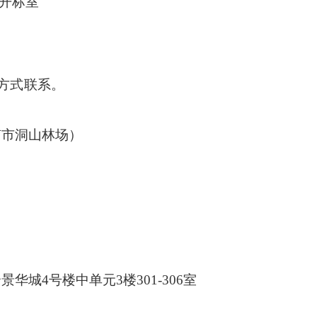
楼开标室
方式联系。
南市洞山林场
）
司
云景华城
4号楼中单元3楼301-306室