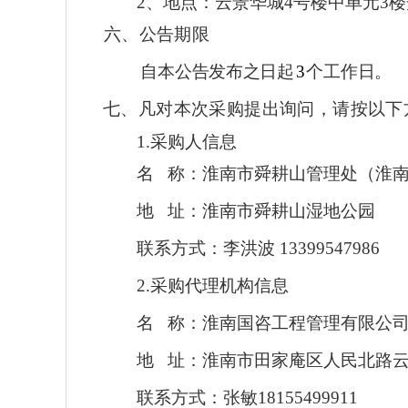
2、地点：
云景华城
4号楼中单元3
六、公告期限
自本公告发布之日起
3
个工作日。
七、
凡对本次采购提出询问，请按以下
1.采购人信息
名
称：
淮南市舜耕山管理处（
淮
地
址：
淮南市舜耕山湿地公园
联系方式：
李洪波
13399547986
2.采购代理机构信息
名
称：
淮南国咨工程管理有限公
地
址：
淮南市田家庵区人民北路
联系方式：
张敏
18155499911