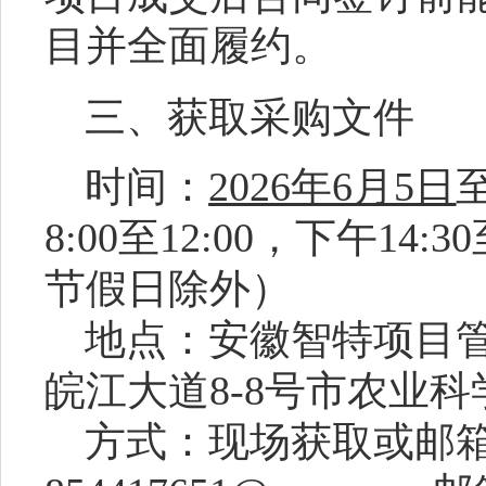
目并全面履约。
三、获取采购文件
时间：
2026年6月5日
8:
0
0
至
1
2
:
0
0
，下午
1
4
:3
0
节假日
除外）
地点：
安徽智特项目
皖江大道
8-8号市农业
方式：现场获取或邮