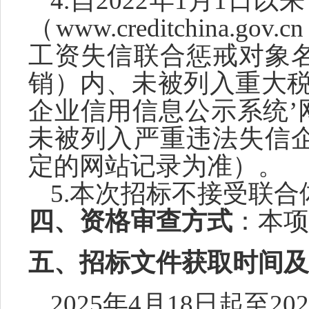
4
.自2022年1月1日
（www.creditchina
工资失信联合惩戒对象
销）内、未被列入重大税
企业信用信息公示系统’网站（w
未被列入严重违法失信
定的网站记录为准）
。
5
.本次招标
不
接受联合
四、
资格审查方式
：本项
五
、招标文件获取时间及
2025
年
4
月
18
日起至
202