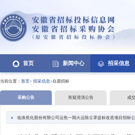
首页
新闻中心
招采信息
当前位置：
首页
>
招采信息
>自愿招标
采购公告
答疑澄清公告
成
临涣焦化股份有限公司运焦一期火运除尘罩提标改造项目招标