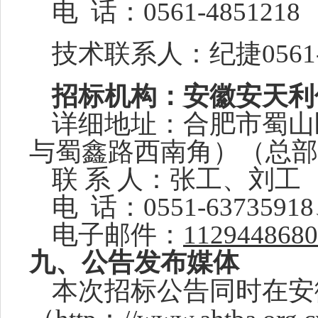
电
话：
0561-
4851218
技术联系人：
纪捷
0561
招标机构：安徽安天利
详细地址：
合肥市蜀山
与蜀鑫路西南角）（总部
联
系
人：张工、刘工
电
话：
0551-6373591
电子邮件：
1129448680
九
、公告发布媒体
本次招标公告同时在安