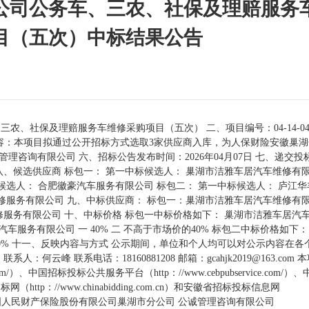
公司公务车、三农、社保及理赔服务
目（五次）中标结果公告
社保及理赔服务车维修采购项目（五次） 二、项目编号：04-14-04A-
、采购内容：本项目拟通过公开招标方式选取3家供应商入库，为人保财险安徽巢
理咨询有限公司 六、招标公告发布时间：2026年04月07日 七、递交投
间） 八、候选供应商 标包一： 第一中标候选人： 巢湖市洁雅车居汽车维修有
候选人： 合肥徽豪汽车服务有限公司 标包二： 第一中标候选人： 庐江
修服务有限公司 九、中标供应商： 标包一：巢湖市洁雅车居汽车维修有
服务有限公司 十、中标价格 标包一中标价格如下： 巢湖市洁雅车居汽
肥高晖汽车服务有限公司 一 40% 二 不高于市场价的40% 标包二中标价格如下
的40% 十一、反映内容与方式 公示期间，单位和个人均可以对公示内容在各
云峰 联系电话：18160881208 邮箱：gcahjk2019@163.com 
om/）、中国招标投标公共服务平台（http：//www.cebpubservice.com/）
网（http：//www.chinabidding.com.cn）和安徽省招标投标信息网
特此公示！ 中国人民财产保险股份有限公司巢湖市分公司 公诚管理咨询有限公司