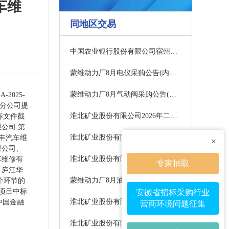
车维
同地区交易
中国农业银行股份有限公司宿州分行砀山关帝庙支行网点重建及装饰装修工程项目公开招标公告
蒙维动力厂8月电仪采购公告(内蒙古蒙维科技有限公司)
蒙维动力厂8月气动阀采购公告(内蒙古蒙维科技有限公司)
2025-
湖分公司提
淮北矿业股份有限公司2026年二季度掘锚机及配件公开招标（02标段）中标候选人公示
标文件截
限公司 第
淮北矿业股份有限公司2026年二季度掘锚机及配件公开招标（03标段）中标候选人公示
华丰汽车维
×
限公司、
淮北矿业股份有限公司2026年二季度掘锚机及配件公开招标（05标段）中标候选人公示
车维修有
专家抽取
： 庐江华
蒙维动力厂8月油脂采购公告(内蒙古蒙维科技有限公司)
个环节的
本项目中标
安徽省招标采购行业
淮北矿业股份有限公司2026年二季度掘锚机及配件公开招标（01标段）中标候选人公示
、中国金融
营商环境问题征集
淮北矿业股份有限公司2026年二季度掘锚机及配件公开招标（04标段）中标候选人公示