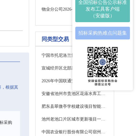
全国招标公告公示标准
发布工具客户端
物业分公司2026-2027年度大众车辆配件框架协议采购采购公告
（安徽版）
招标采购热难点问题集
同类型交易
宁国市托尼洛兰博基尼酒店项目装饰装修EPC招标公告
宣城经开区北部新区产业基础设施提升工程项目-宣城经开区清流路以东、风萃路以北地块建设项目二期标准化厂房及室外附属工程答疑公告
2026年中国联通安徽省分公司视频策划设计制作采购项目
容，根据其
安徽省池州市贵池区花庙水库工程环境和水土保持监理服务项目
肥东县翠微亭学校建设项目智能化工程答疑2
池州老池口片区城市更新项目一期B2场景设计
标采购
中国农业银行股份有限公司宿州分行砀山关帝庙支行网点重建及装饰装修工程项目公开招标公告