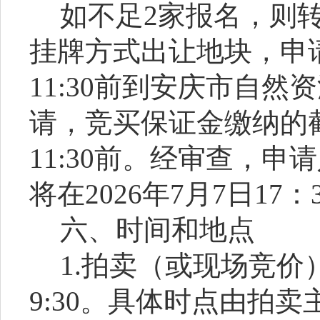
如不足
2家报名，则
挂牌方式出让地块，申
11:30前到安庆市自
请
，
竞买保证金缴纳的
11:30前。经审查，
将在202
6
年
7
月
7
日
17
六、时间和地点
1.拍卖
（或现场竞价
9
:
3
0
。具体时点由拍卖