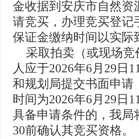
金收据到安庆市
自然
资
请竞买，办理竞买登记
保证金缴纳时间以实际
采取拍卖（或现场竞
人应于
202
6
年
6
月
29
日
1
和规划局提交书面申请
时间为
20
2
6
年
6
月
29
日
1
具备申请条件的，
我局
30
前确认其竞买资格。