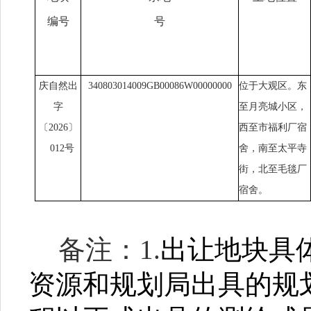
编号
号
庆自然出
340803014009GB00086W00000000
位于大观区。东
字
至月亮城小区，
〔2026〕
西至市福利厂宿
012号
舍，南至太平寺
街，北至毛毯厂
宿舍。
备注：
1.
出让地块具
资源和规划局出具的规