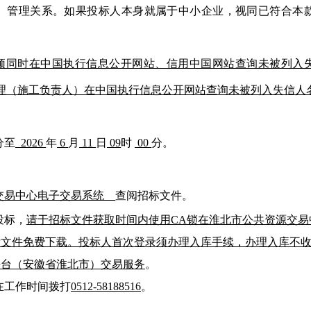
、管理关系。如果投标人本身就属于中小企业，视同已符合本
须同时在中国执行信息公开网站、信用中国网站查询未被列入
经理（施工负责人）在中国执行信息公开网站查询未被列入失信
分至
2026
年
6
月
11
日
09
时
00
分。
交易中心电子交易系统
查阅招标文件。
投标，
请于招标文件获取时间内使用
CA锁在淮北市公共资源交易
标文件免费下载。投标人首次登录须办理入库手续，办理入库不
平台（安徽省淮北市）交易服务
。
在工作时间拨打
0512-58188516
。