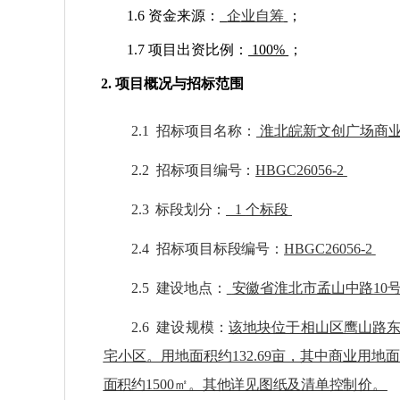
1.6 资金来源：
企业自筹
；
1.7 项目出资比例：
100%
；
2. 项目概况与招标范围
2.1
招标项目名称：
淮北皖新文创广场商
2.2
招标项目编号：
HBGC
26056
-2
2.3
标段划分：
1
个标段
2.4
招标项目标段编号：
HBGC
26056
-2
2.5
建设地点：
安徽省淮北市
孟山中路
10
2.6
建设规模：
该地块位于相山区鹰山路
宅小区。用地面积约
132.69亩，其中商业用地
面积约1500㎡。
其他详见图纸及清单控
制价。