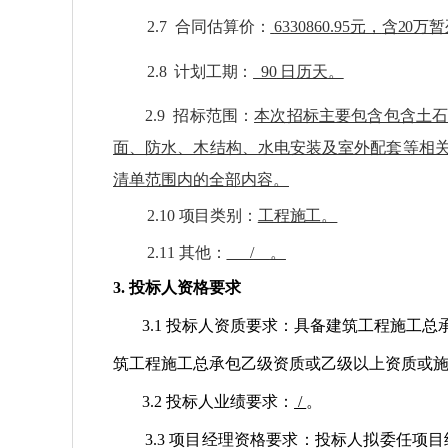
2.7
合同估算价：
6330860.95
元
，
含
20万
2.8
计划工期：
90
日历天
。
2.9
招标范围：
本次招标主要包含包含土
面、防水、木结构、水电安装及室外配套等相
清单范围内的全部内容
。
2.10
项目类别：
工程施工
。
2.11
其他：
/
。
3. 投标人资格要求
3.1 投标人资质要求：具备建筑工程施工
筑工程施工总承包乙级资质或乙级以上资质或
3.2 投标人业绩要求：
/
。
3.3 项目经理资格要求：投标人拟委任项