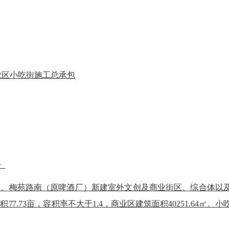
业区小吃街施工总承包
号
东、梅苑路南（原啤酒厂）新建室外文创及商业街区、综合体以
面积77.73亩，容积率不大于1.4，商业区建筑面积40251.64㎡。