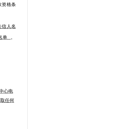
款资格条
失信人名
人名单
。
中心电
收取任何