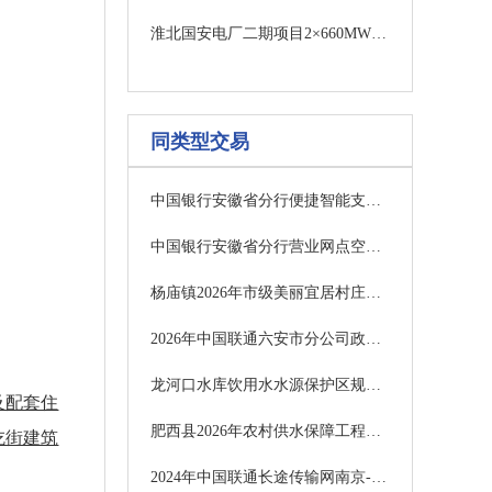
淮北国安电厂二期项目2×660MW超超临界机组翻车机自动摘钩、正钩、复钩机器人系统采购招标公告
同类型交易
中国银行安徽省分行便捷智能支付及交互系统采购项目暂停公告
中国银行安徽省分行营业网点空调选型入围项目变更公告
杨庙镇2026年市级美丽宜居村庄建设项目招标公告
2026年中国联通六安市分公司政务系统软件平台驻点运维项目（第二次）询比采购公告
龙河口水库饮用水水源保护区规范化建设项目招标公告
及配套住
肥西县2026年农村供水保障工程施工中标候选人公示
小吃街建筑
2024年中国联通长途传输网南京-合肥光缆线路新建工程（高铁红线内）监理服务采购项目招标公告