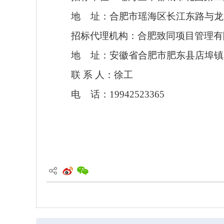
地
址：合肥市瑶海区长江东路与龙
招标代理机构：
合肥致同项目管理有
地
址：安徽省合肥市肥东县店埠镇
联
系
人：徐工
电
话：
19942523365