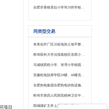
合肥市香格里拉小学等29所学校校园消防改造EPC工程总承包三期中标候选人公示
同类型交易
奇美化纤厂区20亩地块土地平整及围墙项目竞争性磋商公告
蚌埠医科大学治淮路校区东西小楼学生公寓加固工程成交公告
马城镇西程小学、张湾小学校园维修及功能室改造项目（补充）采购公告
安徽机电技师学院3#楼、4#楼洗浴改造工程（二次）成交结果公告
合肥热电集团合肥热电供热设施建设改造三期工程安能分公司环保设备性能升级改造项目
蚌埠市第四人民医院精神卫生中心改建项目—蚌埠市第四人民医院住院部八楼开放病房改造工程监理成交候选供应商公示
阳城煤矿主井上天轮更换工程租赁汽车吊采购任务招标公告(一次)
同项目