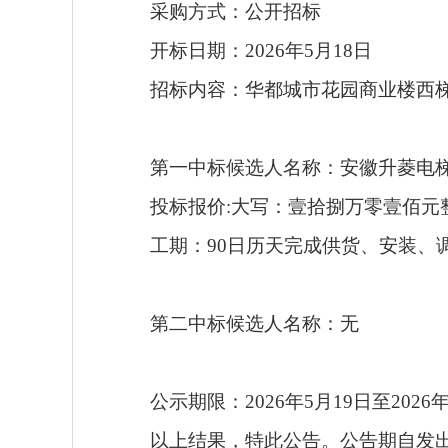
采购方式：公开招标
开标日期
：
202
6
年
5
月
18
日
招标
内容：
华都城市花园商业楼西
第一中标候选人名称：安徽升菱电
投标报价
:大写：
壹拾捌万零壹佰元
工
期
：
90日历天完成供货、安装、
第
二
中标候选人名称：
无
公示
期限：
202
6
年
5
月
19
日至
202
6
以上结果，特此公告。公告期自发