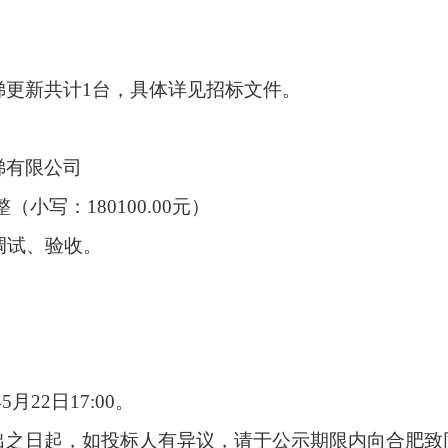
梯更新共计
1
台，具体详见招标文件。
梯有限公司
整
（小写：
180100.00元）
调试、验收
。
年
5
月
22
日
17:00
。
出之日起，如投标人有异议，请于公示期限内向
合肥致