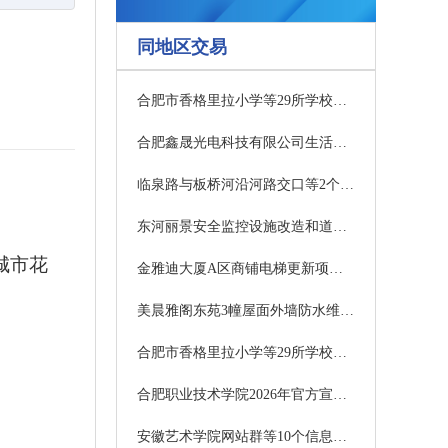
同地区交易
合肥市香格里拉小学等29所学校校园消防改造EPC工程总承包1期中标结果公示
合肥鑫晟光电科技有限公司生活区环境优化改造项目中标结果公告
临泉路与板桥河沿河路交口等2个地块工程设计中标候选人公示
东河丽景安全监控设施改造和道路照明系统改造项目中标候选人公示
城市花
金雅迪大厦A区商铺电梯更新项目结果公示
美晨雅阁东苑3幢屋面外墙防水维修工程中标候选人公示
合肥市香格里拉小学等29所学校校园消防改造EPC工程总承包二期中标候选人公示
合肥职业技术学院2026年官方宣传片制作项目成交结果公告
安徽艺术学院网站群等10个信息系统网络安全等级保护测评项目比选公告