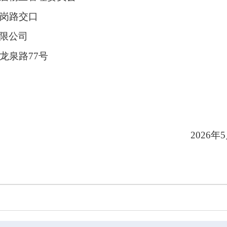
岗路交口
限公司
龙泉路
77号
202
6
年
5