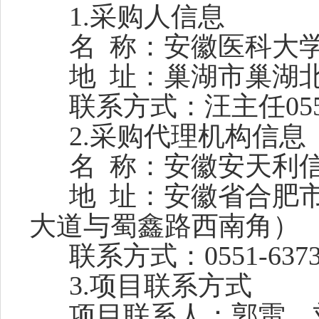
1.采购人信息
名
称
：
安徽医科大
地
址
：
巢湖市巢湖
联系方式
：
汪主任
05
2.采购代理机构信息
名
称
：安徽安天利
地
址
：安徽省合肥
大道与蜀鑫路西南角）
联系方式
：
0551-637
3.项目
联系方式
项目联系人：
郭雷、