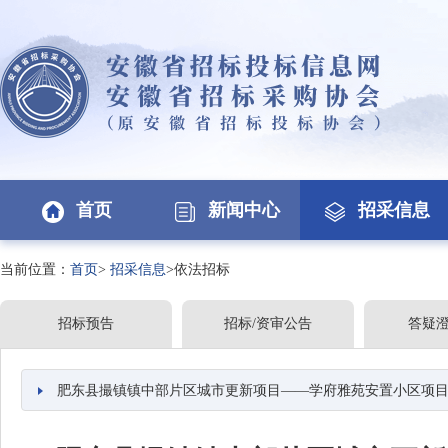
首页
新闻中心
招采信息
当前位置：
首页
>
招采信息
>依法招标
招标预告
招标/资审公告
答疑
肥东县撮镇镇中部片区城市更新项目——学府雅苑安置小区项