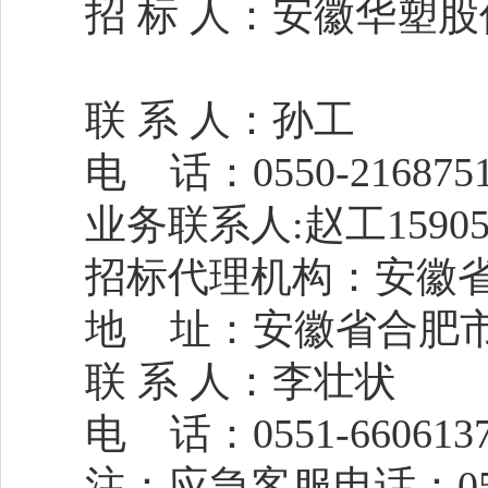
招
标
人：安徽华塑股
联
系
人：
孙工
电
话：
0550-
业务联系人
:
赵
工
1590
招标代理机构：安徽
地
址：安徽省合肥
联
系
人：李壮状
电
话：
0551-660613
注：应急客服电话：
0