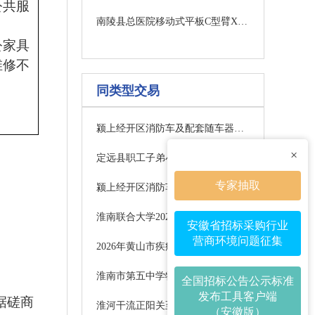
公共服
南陵县总医院移动式平板C型臂X射线机采购项目中标公示
公家具
维修不
同类型交易
颍上经开区消防车及配套随车器材采购项目二包询价公告
×
定远县职工子弟小学校舍维修改造项目竞争性磋商公告
专家抽取
颍上经开区消防车及配套随车器材采购项目一包询价公告
淮南联合大学2026年智能制造学院现代农业装备虚拟仿真实训室建设项目（一次）竞争性谈判公告
安徽省招标采购行业
营商环境问题征集
2026年黄山市疾病预防控制中心标准化建设预防医学门诊设备采购项目招标公告
淮南市第五中学物业服务项目 （一次）竞争性磋商公告
全国招标公告公示标准
发布工具客户端
据磋商
淮河干流正阳关至峡山口段行洪区调整和建设工程对淮河淮南段长吻鮠国家级水产种质资源保护区影响生态补偿项目—人工增殖放流项目（一包） 竞争性谈判公告
（安徽版）