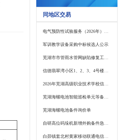
同地区交易
电气预防性试验服务（2026年）项目(二次）项目公告
军训教学设备采购中标候选人公示
芜湖市市管雨水管网缺陷修复工程二期项目变更增补设计竞争性磋商公告
信德翡翠湾小区1、2、3、4号楼电梯更新项目招标公告
2026年芜湖高级职业技术学校信息工程系教学实训设备采购项目招标公告
芜湖海螺电池智能巡检单元等备件询价单
芜湖海螺电池备件询价单
自研高位码垛机新增外购备件急件询价单
白茆镇套北村黄家移动联通电信杆线迁改下地工程项目（二次）竞争性磋商公告