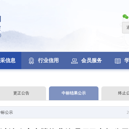
采信息
行业信用
会员服务
更正公告
中标结果公示
终止
中标公示
2