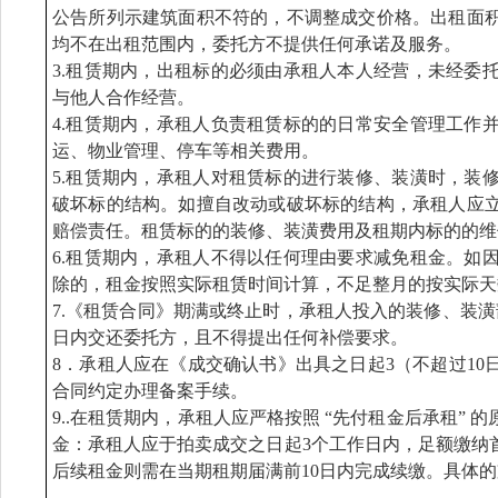
公告所列示建筑面积不符的，不调整成交价格。出租面
均不在出租范围内，委托方不提供任何承诺及服务。
3.租赁期内，出租标的必须由承租人本人经营，未经委
与他人合作经营。
4.租赁期内，承租人负责租赁标的的日常安全管理工作
运、物业管理、停车等相关费用。
5.租赁期内，承租人对租赁标的进行装修、装潢时，装
破坏标的结构。如擅自改动或破坏标的结构，承租人应
赔偿责任。租赁标的的装修、装潢费用及租期内标的的维
6.租赁期内，承租人不得以任何理由要求减免租金。如
除的，租金按照实际租赁时间计算，不足整月的按实际天
7.《租赁合同》期满或终止时，承租人投入的装修、装
日内交还委托方，且不得提出任何补偿要求。
8．承租人应在《成交确认书》出具之日起3（不超过1
合同约定办理备案手续。
9..在租赁期内，承租人应严格按照 “先付租金后承租”
金：承租人应于拍卖成交之日起3个工作日内，足额缴纳
后续租金则需在当期租期届满前10日内完成续缴。具体