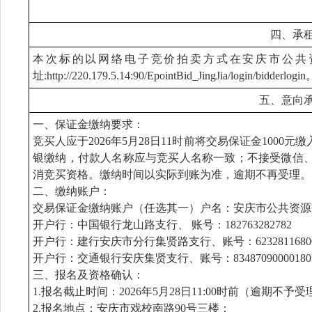
四、承
本次标的以网络电子竞价拍卖方式在安庆市公共
址:http://220.179.5.14:90/EpointBid_JingJia/login/bidderlogi
五、意向
一、保证金缴纳要求：
竞买人应于2026年5月28日11时前将交易保证金100
银缴纳，付款人名称应与竞买人名称一致；不接受微信
消竞买资格。缴纳时间以实际到账为准，逾期不再受理。
二、缴纳账户：
交易保证金缴纳账户（任选其一）户名：安庆市公共资源
开户行：中国银行龙山路支行、 账号：182763282782
开户行：建行安庆市分行集贤路支行、账号：6232811680000
开户行：交通银行安庆集贤支行、账号：8348709000018010
三、报名及资格确认：
1.报名截止时间：2026年5月28日11:00时前（逾期不予
2.报名地点：安庆市戏校南路90号三楼；