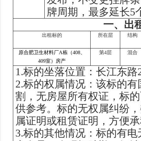
牌周期，最多延长5
一、出
出租标的
所在层
结构
原合肥卫生材料厂
A栋（408、
第
4层
混合
409室）房产
1.标的坐落位置
：
长江东路
2.标的权属情况
：该标的有
割，无
房
屋所有
权证
，
标的
供参考。
标的无权属纠纷，
属证明
或
租赁证明，方便承
3.
标的其他情况：标的有电