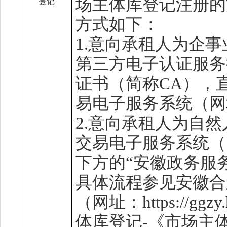
场主体库登记注册的
登记
方式如下：
1.意向承租人为
企事
第三方电子认证服务
证书
（简称
CA）
，
易电子服务系统（网
2.意向承租人为
自然
交易电子服务系统（
下方的
“安徽政务服
具体流程参见安徽合
（网址：
http
s
://gg
体库登记
-
《
市场
主