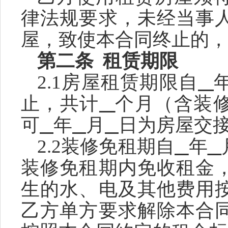
律法规要求，
未经当事
屋，致使本
合同
终止
的，
第二条
租赁期限
2.1
房屋租赁期限自
止，
共
计
个月（含装
可
年
月
日
为房屋交
2.2
装修免租
期
自
年
装修免租期内免收租金
生的水、电及其他费用
乙方单方要求解除本合