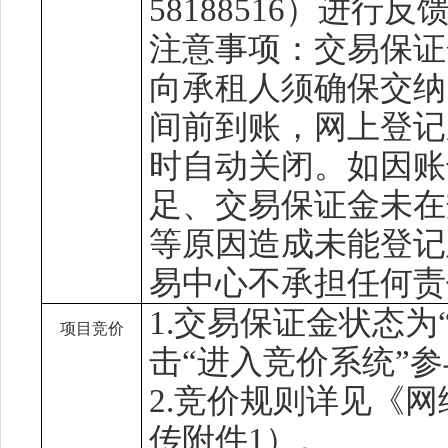
58188516
）进行反
注意事项：
交易保证
向承租人须确保
交纳
间前到账，网上登记
时自动关闭。如因账
足、
交易保证金
未在
等原因造成未能登记
易中心不承担任何责
1.
交易保证金
状态为
项目竞价
击“进入竞价系统”
2.竞价规则详见
《
网
传
附件
1）
。