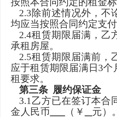
按照本合同约定的租金标
2.3除前述情况外，
均应当按照合同约定支付
2.4租赁期限届满，
承租房屋。
2.5租赁期限届满前，
应于租赁期限届满日
3
个
租要求。
第三条
履约保证金
3.1乙方
已
在
签订本
合
金人民币
（
￥
元
）