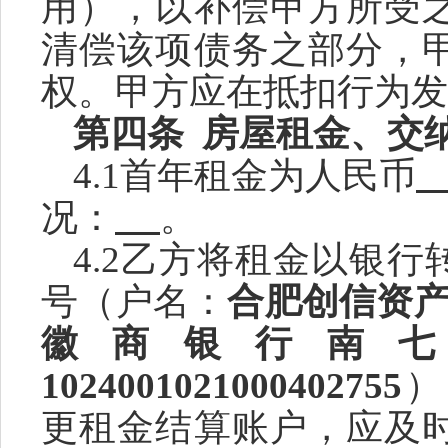
用），以补偿甲方所受
清偿该项债务之部分，
权。甲方应在抵扣行为发
第四条
房屋租金、交
4.1首年租金为人民币
况：
。
4.2乙方将租金以银
号
（
户名：
合肥创信资
徽商银行南
1024001021000402755
）
更租金结算账户，应及