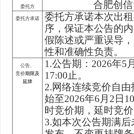
合肥创信
委托方
委托方承诺本次出租
委托方承诺
序
，
保证本公告的内
假陈述或严重误导，
性和准确性负责。
1.公告期：2026年
5
公告、
17:00止。
竞价
期限
及
延牌
2.网络连续竞价自由
始至2026年
6
月
2
日
1
时竞价期，延时竞价
3.如本次公告期满
发布，不变更挂牌条