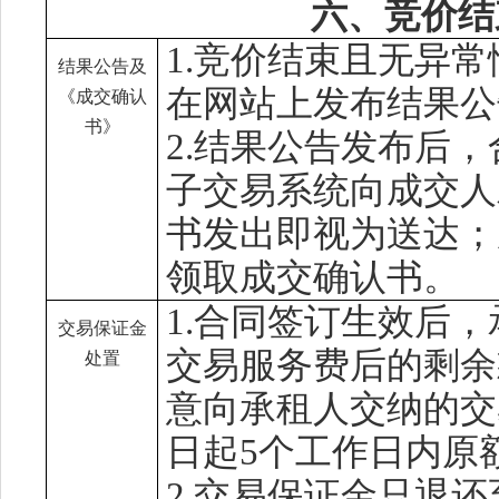
六、竞价结
1.
竞价结束且无异常
结果
公告及
在网站上发布
结果公
《成交确认
书》
2.结果公告发布后，
子交易系统向
成交人
书发出即视为送达
；
领取
成交确认书
。
1.合同签订生效后，
交易保证金
交易服务费后的剩余
处置
意向承租人
交纳
的
交
日起
5个工作日内原
2.
交易保证金
只退还