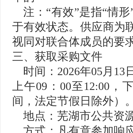
注：
“
有效
”
是指
“
情形
于有效状态。供应商为
视同对联合体成员的要
三、获取采购文件
时间：
2026
年
05
月
13
上午
09
：
00
至
12:00
，
间，法定节假日除外）
地点：芜湖市公共资
方式：凡有意参加响