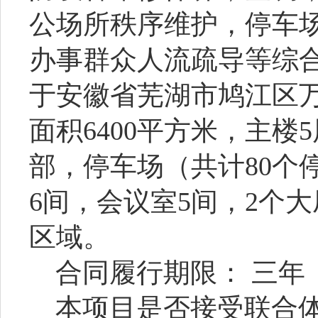
公场所秩序维护，停车
办事群众人流疏导等综
于安徽省芜湖市鸠江区
面积
6400
平方米，主楼
5
部，停车场（共计
80
个
6
间，会议室
5
间，
2
个大
区域。
合同履行期限：
三年
本项目
是否
接受联合