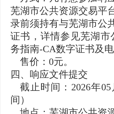
芜湖市公共资源交易
平
录前须持有与
芜湖市公
证书
，
详情参见芜湖市
务指南
-CA
数字证书及电
售价：
0
元
。
四、响应文件提交
截止时间：
2026
年
05
间）
地点：
芜湖市
公共资