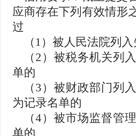
应商存在下列有效情形
过
（
1
）被人民法院列入
（
2
）
被税务机关列
单的
（
3
）
被财政部门列
为记录名单的
（
4
）
被市场监督管
单的