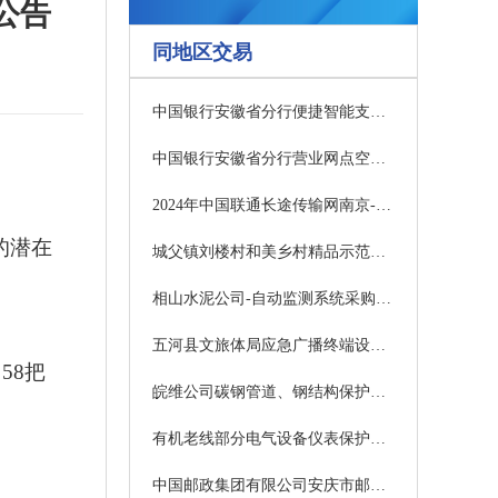
公告
同地区交易
中国银行安徽省分行便捷智能支付及交互系统采购项目暂停公告
中国银行安徽省分行营业网点空调选型入围项目变更公告
2024年中国联通长途传输网南京-合肥光缆线路新建工程（高铁红线内）监理服务采购项目招标公告
的潜在
城父镇刘楼村和美乡村精品示范村规划服务方案项目竞争性磋商公告
相山水泥公司-自动监测系统采购（淮北相山水泥有限责任公司）结果公示(水泥公司设备保全部)
五河县文旅体局应急广播终端设备采购项目更正公告
58把
皖维公司碳钢管道、钢结构保护性拆除采购公告(设备计量部)
有机老线部分电气设备仪表保护性拆除采购公告(设备计量部)
中国邮政集团有限公司安庆市邮政分公司二、三类业务库保安值守服务采购项目谈判公告