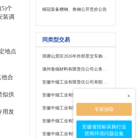
5)个
铜冠装备槽钢、角钢公开竞价公告
安装调
同类型交易
定地点
琅琊山景区2026年外部景交车购买服务项目（二次）招标公告
滁州卷烟材料有限责任公司公务车辆维修服务合作单位（2026-2029）项目成交结果公示
其他合
安徽中烟工业有限责任公司阜阳卷烟厂信息服务集中采购（2026-2027）竞争谈判公告
类似供
安徽中烟工业有限责任公司蚌埠卷烟厂雪茄烟生产部采购新产品开发、老产品改造及储备产品所需的各类样品打样【重新招标】-竞争谈判公告
×
安徽中烟工业有限责任公司蚌埠卷烟厂滤棒塑料托盘（含芯片）、塑料制品、低值易耗品采购-低值易耗品采购【重新招标】结果公示
专家抽取
专用发
安徽中烟工业有限责任公司芜湖卷烟厂实施2026年新增1套异型包生产单元配套二维码盒条件关联项目中标结果公示
安徽省招标采购行业
营商环境问题征集
安徽中烟工业有限责任公司芜湖卷烟厂实施2026年新增1套异型包生产单元配套卷包数采设备项目中标结果公示