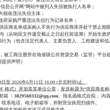
执行信息公开网”网站中被列入失信被执行人名单；
重大税收违法失信主体；
入政府采购严重违法失信行为记录名单；
为供应商名单或采购人不良行为供应商库并处于禁止期
年内（从响应文件递交截止之日起往前追溯）开始生效
贿行为（包含法定代表人、主要负责人、工程建设和信
为，被工商注册所在地省级公共资源交易（监管）平台
商提供声明）
月8日至 2026年6月11日 16:00 (北京时间)止。
DF 格式）并加盖其单位公章
，
发送标题为
“供应商名称
邮箱
：
3829560332@qq.com
。报名函格式自拟，
内
、联系电话、电子邮箱等，并附营业执照扫描件。
商报名的邮件发送正式采购文件
。