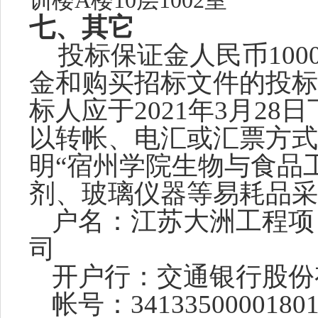
训楼
A
楼
10
层
1002
室
七、其它
投标保证金人民币
10
金和购买招标文件的投标
标人应于2021年3月
28
日
以转帐、电汇或汇票方式
明“宿州学院生物与食品工
剂、玻璃仪器等易耗品采
户名：江苏大洲工程项
司
开户行：交通银行股份
帐号：
3413350000180