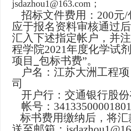
jsdazhou1@163.com
；
招标文件费用：
200
元
/
应于报名资料审核通过后
汇入下述指定帐户，
并注
程学院
2021年度化学
项目
包标书费
”。
户名：江苏大洲工程项
司
开户行：交通银行股份
帐号：
3413350000180
标书费用缴纳后，将汇
送至邮箱：
jsdazhou