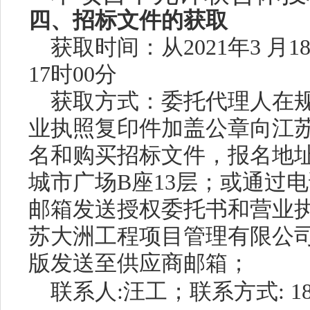
四、招标文件的获取
获取时间：从
2021
年
3
月
1
17
时
00
分
获取方式：委托代理人在
业执照复印件加盖公章向江
名和购买招标文件，报名地
城市广场
B
座
13
层；或通过电
邮箱发送授权委托书和营业
苏大洲工程项目管理有限公
版发送至供应商邮箱；
联系人
:
汪工；联系方式
:
1