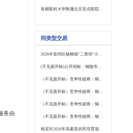
首都医科大学附属北京安贞医院安徽医院一次性使用心脏脉冲电场消融导管、经导管二尖瓣夹系统配送服务项目比选公告
同类型交易
2026年宣州区杨柳镇“二类坝”小型水库加固提升项目成交结果公告
(不见面开标)公开招标：铜陵市郊区中小学、公办幼儿园保安服务项目招标公告
（不见面开标）竞争性磋商：铜陵市涌银广场物业服务项目（三次）竞争性磋商公告
（不见面开标）竞争性磋商：铜陵市立医院智慧体检一体化协作平台采购项目竞争性磋商公告
（不见面开标）竞争性磋商：铜陵市第一中学食堂委托经营项目竞争性磋商公告
服务由
（不见面开标）竞争性磋商：铜陵市第一中学智慧操场项目（二次）竞争性磋商公告
裕安区2026年高素质农民培育项目竞争性磋商公告