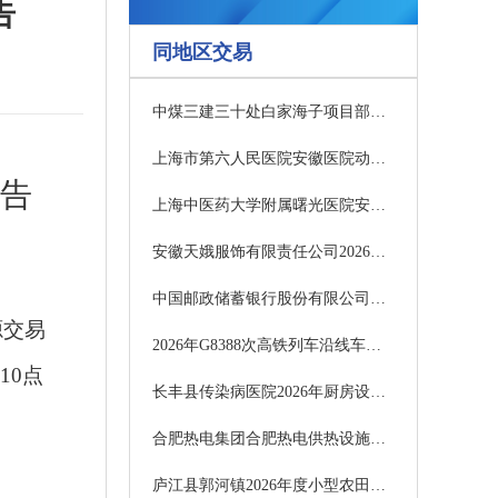
告
同地区交易
中煤三建三十处白家海子项目部工矿配件询比采购任务中标公示公告(一次)
上海市第六人民医院安徽医院动态心电记录仪采购项目比选公告
公告
上海中医药大学附属曙光医院安徽医院微生物试剂采购项目招标失败公告
安徽天娥服饰有限责任公司2026年-2029年物业服务采购招标公告
中国邮政储蓄银行股份有限公司蚌埠市分行2026年员工体检服务采购项目标包二 （四次）竞争性磋商公告
源交易
2026年G8388次高铁列车沿线车站广告投放项目（三次）竞争性磋商公告
10点
长丰县传染病医院2026年厨房设备采购（二次）公开招标公告
合肥热电集团合肥热电供热设施建设改造三期工程安能分公司环保设备性能升级改造项目
庐江县郭河镇2026年度小型农田水利工程及基础设施管护竞争性磋商公告