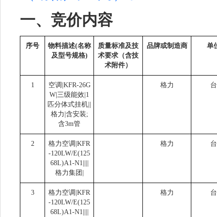
一、竞价内容
序号
物料描述(名称
质量标准及技
品牌或制造商
单
及型号规格)
术要求（含技
术附件）
1
空调|KFR-26G
格力
台
W|三级能效|1
匹分体式挂机||
格力|含安装;
含3m管
2
格力空调|KFR
格力
台
-120LW/E(125
68L)A1-N1||||
格力集团|
3
格力空调|KFR
格力
台
-120LW/E(125
68L)A1-N1||||