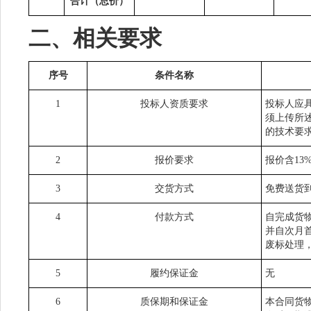
合计（总价）
二、相关要求
序号
条件名称
1
投标人资质要求
投标人应
须上传所
的技术要
2
报价要求
报价含13
3
交货方式
免费送货
4
付款方式
自完成货
并自次月
废标处理
5
履约保证金
无
6
质保期和保证金
本合同货