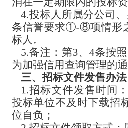
消在一定期限内的投标资
4.
投标人所属分公司、
条信誉要求
①-
⑧
项情形
标人。
5.
备注：第
3、4
条按照
为加强信用查询管理的通
三、
招标文件
发售办法
1
.
招标文件
发售时间
投标单位
不及时下载
招
位
自负；
2
.
招标文件
领取方式：