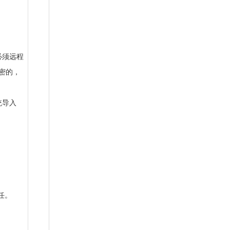
必须远程
密的，
统导入
任。