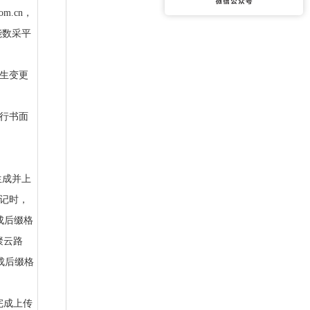
m.cn，
能数采平
发生变更
另行书面
生成并上
应登记时，
成后缀格
聚云路
生成后缀格
未完成上传