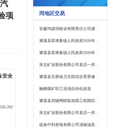
号汽
同地区交易
验项
安徽鸿源润牧业有限责任公司揉丝麦秸招募供应商项目（二次）入围结果公告
濉溪县双堆集镇人民政府2026年度高标准农田建设项目全过程造价咨询服务采购项目竞争性磋商公告
濉溪县双堆集镇人民政府2026年度高标准农田建设项目监理采购项目（二次）竞争性磋商公告
淮北矿业股份有限公司袁店一井煤矿主井、副井闸控系统进行升级改造工程（三次）成交结果公示
备安全
濉溪县百善镇卫生院综合零星修缮提质工程成交结果公告
杨柳煤矿职工浴池自动化改造
濉溪县四铺闸除险加固工程跟踪审计服务 （二次）
-202
淮北矿业股份有限公司袁店一井煤矿年度起重机维保项目（三次）
临涣中利发电有限公司顶轴油泵维修采购公告