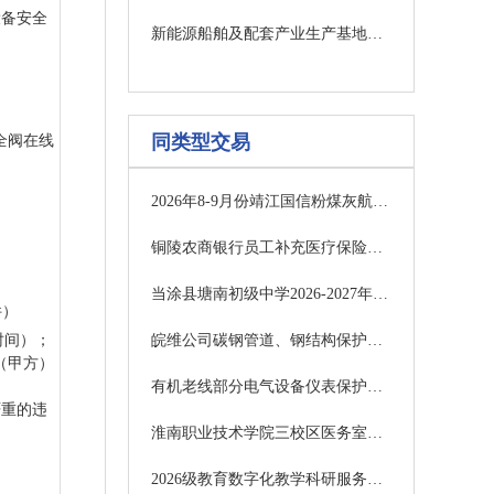
设备安全
新能源船舶及配套产业生产基地用地报批第三方服务项目 竞争性磋商公告
同类型交易
安全阀在线
2026年8-9月份靖江国信粉煤灰航线船舶运输招标公告
铜陵农商银行员工补充医疗保险采购项目 招标公告
当涂县塘南初级中学2026-2027年食堂食材采购及配送服务采购公告
件）
时间）；
皖维公司碳钢管道、钢结构保护性拆除采购公告(设备计量部)
（甲方）
有机老线部分电气设备仪表保护性拆除采购公告(设备计量部)
严重的违
淮南职业技术学院三校区医务室医疗服务采购项目（二次）流标公告
2026级教育数字化教学科研服务提升项目竞争性磋商公告