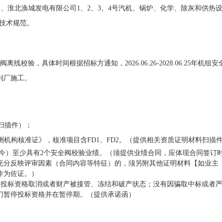
司、淮北涣城发电有限公司1、2、3、4号汽机、锅炉、化学、除灰和供热
和技术规范。
行安全阀离线校验，具体时间根据招标方通知，2026.06.26-2028.06.25年机组
到厂施工。
扫描件）；
测机构核准证》，核准项目含
FD1、FD2。（提供相关资质证明材料扫描
1日至今）至少具有2个安全阀校验业绩。（须提供业绩合同，应体现合同签订
充分反映评审因素（合同内容等特征）的，须另附其他证明材料【如业主
收资料等】作为佐证。）
业、投标资格取消或者财产被接管、冻结和破产状态；没有因骗取中标或者
门暂停投标资格并在暂停期。（提供承诺函）