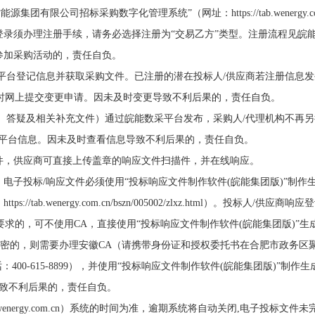
团有限公司招标采购数字化管理系统”（网址：https://tab.wenergy.co
登录须办理注册手续，请务必选择注册为“交易乙方”类型。注册流程见皖
参加采购活动的，责任自负。
数采平台登记信息并获取采购文件。已注册的潜在投标人/供应商若注册信息
时网上提交变更申请。因未及时变更导致不利后果的，责任自负。
澄清、答疑及相关补充文件）通过皖能数采平台发布，采购人/代理机构不再
采平台信息。因未及时查看信息导致不利后果的，责任自负。
式的文件，供应商可直接上传盖章的响应文件扫描件，并在线响应。
文件，电子投标/响应文件必须使用“投标响应文件制作软件(皖能集团版)”制作
b.wenergy.com.cn/bszn/005002/zlxz.html）。投标人/供应商响
求的，可不使用CA，直接使用“投标响应文件制作软件(皖能集团版)”生
求加密的，则需要办理安徽CA（请携带身份证和授权委托书在合肥市政务区
400-615-8899），并使用“投标响应文件制作软件(皖能集团版)”制作
A导致不利后果的，责任自负。
tab.wenergy.com.cn）系统的时间为准，逾期系统将自动关闭,电子投标文件