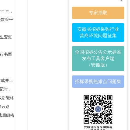
×
m.cn，
专家抽取
能数采平
安徽省招标采购行业
营商环境问题征集
发生变更
全国招标公告公示标准
另行书面
发布工具客户端
（安徽版）
生成并上
招标采购热难点问题集
应登记时，
成后缀格
聚云路
生成后缀格