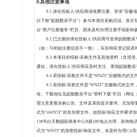
8.其他注意事项
8.1.潜在投标人/供应商须免费注册、登录“安徽省能源集
以下称“皖能数采平台”）参与本项目采购活动。首次
台“用户注册服务”栏目。因未及时办理注册手续影响
8.2.已注册的潜在投标人/供应商可登录皖能
（如：与初始注册信息不一致），应在响应登记前及
8.3.本项目的招标/采购文件及其他资料（含
通知，潜在投标人/供应商应及时关注、查阅皖能数
8.4.若招标/采购文件不是“WNZF”后缀格
8.5.若招标/采购文件是“WNZF”后缀格式的
传。下载地址见皖能数采平台“资料下载”栏目（网址：https://ta
需注意查看采购公告、文件及系统提示要求。无加密要
式为“nWNTF”的非加密文件。如投标/响应文件要
138号白天鹅国际商务中心B座18F地点办理，咨询电话：
式为“WNTF”的加密投标/响应文件，未及时办理C