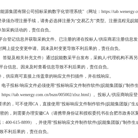
团有限公司招标采购数字化管理系统”（网址：https://tab.wenergy.co
登录须办理注册手续，请务必选择注册为“交易乙方”类型。注册流程见皖
参加采购活动的，责任自负。
数采平台登记信息并获取采购文件。已注册的潜在投标人/供应商若注册信息
时网上提交变更申请。因未及时变更导致不利后果的，责任自负。
澄清、答疑及相关补充文件）通过皖能数采平台发布，采购人/代理机构不再
采平台信息。因未及时查看信息导致不利后果的，责任自负。
式的文件，供应商可直接上传盖章的响应文件扫描件，并在线响应。
文件，电子投标/响应文件必须使用“投标响应文件制作软件(皖能集团版)”制作
b.wenergy.com.cn/bszn/005002/zlxz.html）。投标人/供应商响
求的，可不使用CA，直接使用“投标响应文件制作软件(皖能集团版)”生
求加密的，则需要办理安徽CA（请携带身份证和授权委托书在合肥市政务区
400-615-8899），并使用“投标响应文件制作软件(皖能集团版)”制作
A导致不利后果的，责任自负。