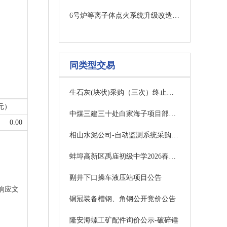
6号炉等离子体点火系统升级改造采购公告（三次）
同类型交易
生石灰(块状)采购（三次）终止公告
元）
中煤三建三十处白家海子项目部工矿配件询比采购任务中标公示公告(一次)
0.00
相山水泥公司-自动监测系统采购（淮北相山水泥有限责任公司）结果公示(水泥公司设备保全部)
蚌埠高新区禹庙初级中学2026春秋季工会冲锋衣采购项目更正公告
副井下口操车液压站项目公告
闭响应文
铜冠装备槽钢、角钢公开竞价公告
隆安海螺工矿配件询价公示-破碎锤