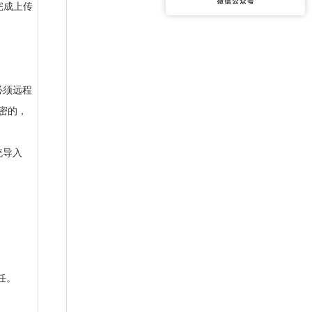
未完成上传
必须远程
密的，
统导入
任。