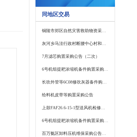
同地区交易
铜陵市郊区自然灾害救助物资采购项目竞争性磋商公告
灰河乡马洼行政村断腰中心村和美乡村建设项目-停车位及道路建设、环境提升等项目中标公示
7月滤芯购置采购公告（二次）
6号机组提耙浓缩机备件购置采购公告
长吹外管等6C08修吹灰器备件购置采购公告
给料机皮带等购置采购公告
上鼓FAF26.6-15-1型送风机检修备品备件购置采购公告
6号机组提耙浓缩机备件购置采购公告
百万氨区卸料压机维保采购公告（二次）