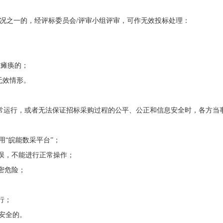
下列情况之一的，经评标委员会/评审小组评审，可作无效投标处理：
或瘫痪的；
无效情形。
无法正常运行，或者无法保证招标采购过程的公平、公正和信息安全时，各方当
“皖能数采平台”；
错误，不能进行正常操作；
密危险；
行；
安全的。