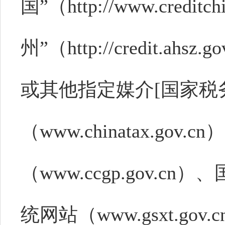
国”（http://www.credit
州”（http://credit.ahsz.go
或其他指定媒介[国家税
（www.chinatax.go
（www.ccgp.gov.
统网站（www.gsxt.go