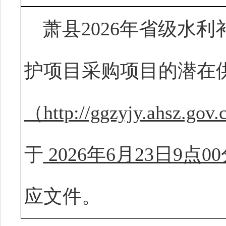
萧县
2026年省级水
护项目
采购项目的潜在
（
http://ggzyjy.ahsz.gov
于
2026
年
6
月
23
日
9
点
00
应
文件
。