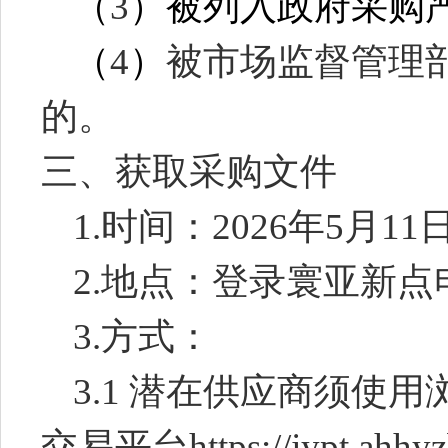
（
3
）被列入政府采购
（
4
）
被市场监督管理
的。
三、获取采购文件
1.
时间：
2026
年
5
月
11
2.
地点：登录寰亚新点
3.
方式：
3.1
潜在供应商须使用浏
交易平台
https://jypt.ahhy