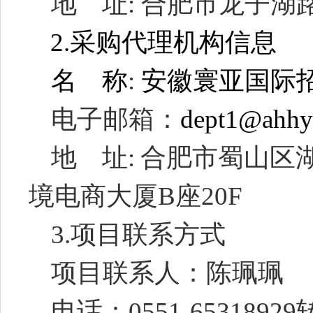
地
址
:
合肥市龙子湖
2.
采购代理机构信息
名
称
:
安徽寰亚国际
电子邮箱：
dept1@ahhy
地
址
:
合肥市蜀山区
境电商大厦
B
座
20F
3.
项目联系方式
项目联系人：陈珮珮
电话：
0551-65318929