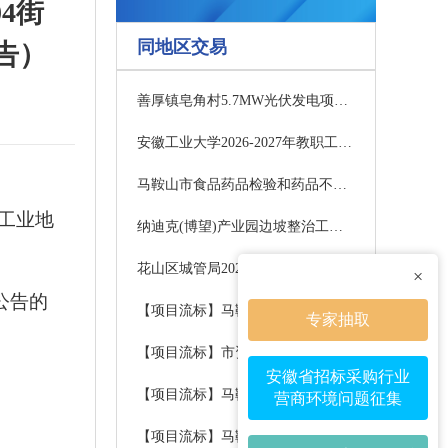
4街
同地区交易
告）
善厚镇皂角村5.7MW光伏发电项目招标公告
安徽工业大学2026-2027年教职工体检外包服务项目成交结果公告
马鞍山市食品药品检验和药品不良反应监测中心信息化系统运维服务项目采购公告
-2工业地
纳迪克(博望)产业园边坡整治工程采购公告
花山区城管局2026-2027年午餐定点服务采购项目竞争性磋商公告
×
让公告的
【项目流标】马鞍山市花山区慈湖医院医养结合综合服务能力提升建设项目（医疗用床等设备购置）公告
专家抽取
【项目流标】市资规委办规划建筑支撑平台公告
安徽省招标采购行业
【项目流标】马鞍山市残疾人联合会残疾人基本型辅助器具采购项目包别1公告
营商环境问题征集
【项目流标】马鞍山市残疾人联合会残疾人基本型辅助器具采购项目包别2公告