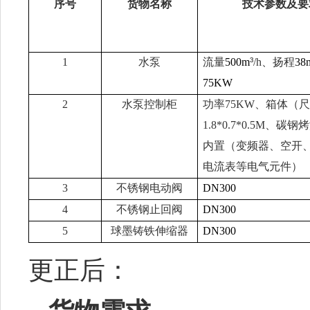
序号
货物名称
技术参数及要
1
水泵
流量
500m
³
/h
、扬程
38
75KW
2
水泵控制柜
功率
75KW
、箱体（
1.8*0.7*0.5M
、碳钢烤
内置（变频器、空开
电流表等电气元件）
3
不锈钢电动阀
DN300
4
不锈钢止回阀
DN300
5
球墨铸铁伸缩器
DN300
更正后：