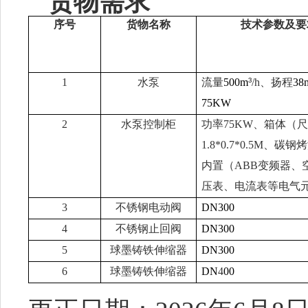
货物需求
序号
货物名称
技术参数及要
1
水泵
流量
500m
³
/h
、扬程
38
75KW
2
水泵控制柜
功率
75KW
、箱体（
1.8*0.7*0.5M
、碳钢烤
内置（
ABB
变频器、
压表、电流表等电气
3
不锈钢电动阀
DN300
4
不锈钢止回阀
DN300
5
球墨铸铁伸缩器
DN300
6
球墨铸铁伸缩器
DN
4
00