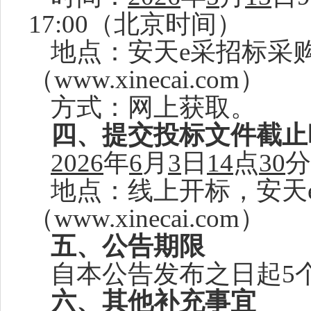
17:00（北京时间）
地点：
安天
e采招标采
（www.xinecai.com）
方式：
网上获取。
四、
提交投标文件截止
2026
年
6
月
3
日
14
点
30
分
地点：
线上开标，安天
（www.xinecai.com）
五、
公告期限
自本公告发布之日起
5
六、其他补充事宜