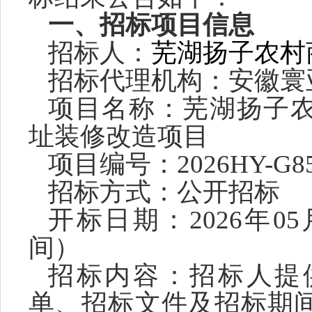
一、
招标
项目信息
招标
人：
芜湖扬子农村
招标
代理机构：安徽寰
项目名称：
芜湖扬子
址装修改造项目
项目
编号：
2026HY-G8
招标
方式：
公开招标
开标
日期：
20
2
6
年
05
间）
招标
内容：招标人提
单、招标文件及招标期