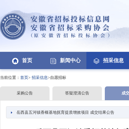
首页
新闻中心
招采信息
当前位置：
首页
>
招采信息
>自愿招标
采购公告
答疑澄清公告
成
岳西县五河镇香榧基地抚育提质增效项目 成交结果公告