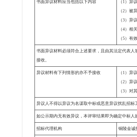
书面异议材料应当包括以下内容
（1）异
（2）被
（3）异
（4）相
（5）有
书面异议材料必须符合上述要求，且由其法定代表人
接收。
异议材料有下列情形的亦不予接收
（1）异
（2）异
（3）对
异议人不得以异议为名谋取中标或恶意异议扰乱招标
如公示期内无有效异议，本评审结果即为确定中标人
招标代理机构
铜陵金诚