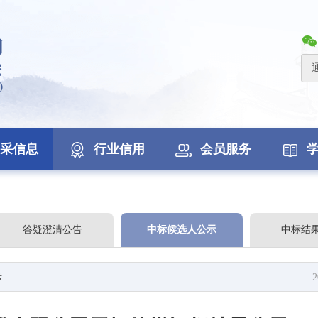
采信息
行业信用
会员服务
答疑澄清公告
中标候选人公示
中标结
示
2