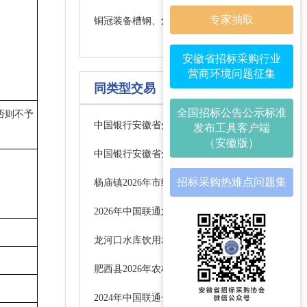
专家抽取
铜冠装备槽钢、角钢公开竞价公告
安徽省招标采购行业
营商环境问题征集
同类型交易
全国招标公告公示标准
否则不予
中国银行安徽省分行便捷智能支付及交互系统采购项目暂停公告
发布工具客户端
（安徽版）
中国银行安徽省分行营业网点空调选型入围项目变更公告
招标采购热难点问题集
杨庙镇2026年市级美丽宜居村庄建设项目招标公告
2026年中国联通六安市分公司政务系统软件平台驻点运维项目（第二次）询比采购公告
龙河口水库饮用水水源保护区规范化建设项目招标公告
肥西县2026年农村供水保障工程施工中标候选人公示
2024年中国联通长途传输网南京-合肥光缆线路新建工程（高铁红线内）监理服务采购项目招标公告