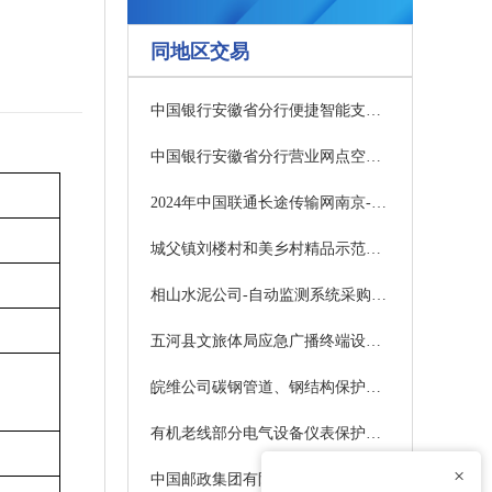
同地区交易
中国银行安徽省分行便捷智能支付及交互系统采购项目暂停公告
中国银行安徽省分行营业网点空调选型入围项目变更公告
2024年中国联通长途传输网南京-合肥光缆线路新建工程（高铁红线内）监理服务采购项目招标公告
城父镇刘楼村和美乡村精品示范村规划服务方案项目竞争性磋商公告
相山水泥公司-自动监测系统采购（淮北相山水泥有限责任公司）结果公示(水泥公司设备保全部)
五河县文旅体局应急广播终端设备采购项目更正公告
皖维公司碳钢管道、钢结构保护性拆除采购公告(设备计量部)
有机老线部分电气设备仪表保护性拆除采购公告(设备计量部)
×
中国邮政集团有限公司安庆市邮政分公司二、三类业务库保安值守服务采购项目谈判公告