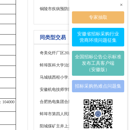
×
铜陵市疾病预防控制中心集水源微生物富集系统采购项目中标结果公告
专家抽取
安徽省招标采购行业
同类型交易
营商环境问题征集
奇美化纤厂区20亩地块土地平整及围墙项目竞争性磋商公告
全国招标公告公示标准
发布工具客户端
蚌埠医科大学治淮路校区东西小楼学生公寓加固工程成交公告
（安徽版）
马城镇西程小学、张湾小学校园维修及功能室改造项目（补充）采购公告
招标采购热难点问题集
安徽机电技师学院3#楼、4#楼洗浴改造工程（二次）成交结果公告
合肥热电集团合肥热电供热设施建设改造三期工程安能分公司环保设备性能升级改造项目
04000
蚌埠市第四人民医院精神卫生中心改建项目—蚌埠市第四人民医院住院部八楼开放病房改造工程监理成交候选供应商公示
阳城煤矿主井上天轮更换工程租赁汽车吊采购任务招标公告(一次)