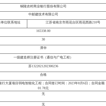
铜陵农村商业银行股份有限公司
中邮建技术有限公司
标单位联系地址
江苏省南京市雨花台区雨花西路
210号
165338.00
30
潭华
一级建造师注册证书（通信与广电工程）
苏
1322021202300236
合格
银行大厦项目弱电智能化工程；合同签订时间：
2023年8月6日；合同金额：1
01.78元
无
无