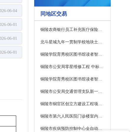
026-06-04
同地区交易
026-06-01
铜陵农商银行员工补充医疗保险采购项目 招标公告
026-06-01
北斗星城九年一贯制学校地块土壤污染状况调查（第二阶段）项目成交结果公告
026-06-01
铜陵学院育秀校区图书馆读者智慧服务提升项目(二次）询价公告
铜陵市公安局零星维修工程 中标结果公示
铜陵学院育秀校区图书馆读者智慧服务提升项目终止公告
铜陵市公安局交通管理支队新一代移动警务服务采购项目招标公告
铜陵市铜官区创立方建设工程项目—室外集装箱制作及安装招标公告
铜陵市第六人民医院门诊楼室内改造工程中标候选人公示
铜陵市疾病预防控制中心全自动微生物药敏分析系统采购项目中标结果公告