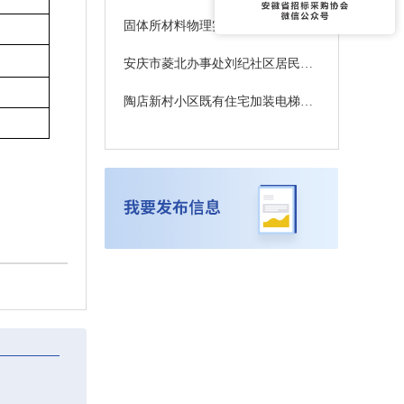
固体所材料物理实验楼装修项目更正公告3
安庆市菱北办事处刘纪社区居民委员会(刘纪工业园4#厂房)10kV配电增容工程竞争性谈判公告
陶店新村小区既有住宅加装电梯项目澄清公告