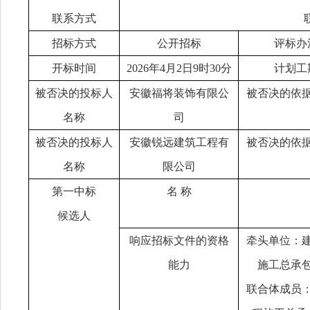
联系方式
招标方式
公开招标
评标办
开标时间
202
6
年
4
月
2
日
9时
3
0分
计划工
被否决的投标人
安徽福将装饰有限公
被否决的依
名称
司
被否决的投标人
安徽锐远建筑工程有
被否决的依
名称
限公司
第
一
中标
名
称
候选人
响应招标文件的资格
牵头单位：
能力
施工总承
联合体成员