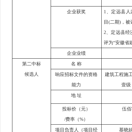
企业获奖
1、定远县
目(二期)
，被
2、定远县经
评为
“安徽省
企业业绩
第
二
中标
名
称
候选人
响应招标文件的资格
建筑工程施
能力
壹级
地
址
投标价（元）
伍佰
/费率（%）
项目负责人（项目经
慕晓