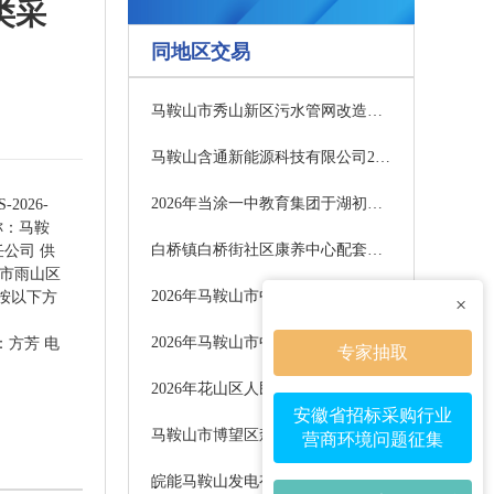
类采
同地区交易
马鞍山市秀山新区污水管网改造工程（三期）项目施工总承包招标公告
马鞍山含通新能源科技有限公司2026年第一批次新能源项目招标公告
2026年当涂一中教育集团于湖初级中学综合改造项目（一期）招标公告
026-
称：马鞍
白桥镇白桥街社区康养中心配套设施项目成交结果公告
任公司 供
山市雨山区
2026年马鞍山市中心血站血液成分分离机配套管路进口耗材采购-包别1成交结果公告
请按以下方
×
2026年马鞍山市中心血站血液成分分离机配套管路进口耗材采购-包别2成交结果公告
：方芳 电
专家抽取
2026年花山区人民医院中药房中药饮片供应采购及伴随服务项目成交结果公告
安徽省招标采购行业
马鞍山市博望区森林资源本底调查服务项目采购公告
营商环境问题征集
皖能马鞍山发电有限公司1号炉A、B空预器烟气进口挡板门改造采购公告（二次）