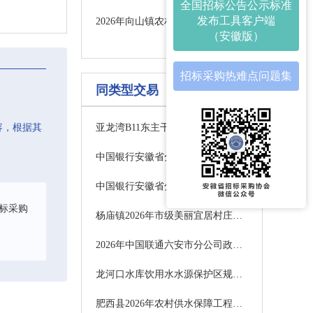
全国招标公告公示标准
发布工具客户端
2026年向山镇农村公路乡道、村道日常养护项目工程采购公告
（安徽版）
招标采购热难点问题集
同类型交易
容，根据其
亚龙湾B11东主干道至F7栋南主管网塌陷修复项目发包公告
中国银行安徽省分行便捷智能支付及交互系统采购项目暂停公告
中国银行安徽省分行营业网点空调选型入围项目变更公告
标采购
杨庙镇2026年市级美丽宜居村庄建设项目招标公告
2026年中国联通六安市分公司政务系统软件平台驻点运维项目（第二次）询比采购公告
龙河口水库饮用水水源保护区规范化建设项目招标公告
肥西县2026年农村供水保障工程施工中标候选人公示