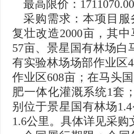
最高限价：
1711070.0
采购需求：本项目服
复壮改造
2000
亩，其中
57
亩、景星国有林场白
有实验林场场部作业区
4
作业区
608
亩；在马头国
肥一体化灌溉系统
1
套
别位于景星国有林场
1.4
1.6
公里。具体详见采购