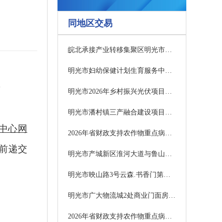
同地区交易
皖北承接产业转移集聚区明光市新能源科技产业园配套S319-G104段北段道路建设项目招标公告信息
明光市妇幼保健计划生育服务中心检验试剂配送项目招标公告
明光市2026年乡村振兴光伏项目中标候选人公示
明光市潘村镇三产融合建设项目经二路及辅路工程中标候选人公示
中心网
2026年省财政支持农作物重点病虫害小麦赤霉病防控药剂采购项目（一标包）成交结果公告
前递交
明光市产城新区淮河大道与鲁山路交叉口西南角A2厂房1-2层出售项目交易公告
明光市映山路3号云森.书香门第（幼儿园）教育用房2-3层出租项目（二次）交易公告
明光市广大物流城2处商业门面房项目交易公告
2026年省财政支持农作物重点病虫害小麦赤霉病防控药剂采购项目（二标包）终止公告