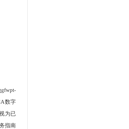
wpt-
CA数字
视为已
务指南