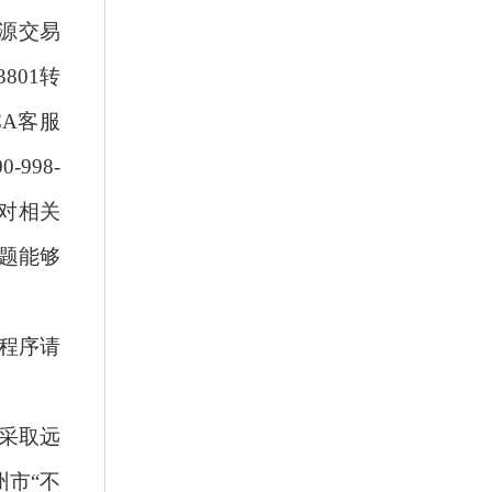
资源交易
801转
FCA客服
-998-
库对相关
题能够
程序请
标采取远
州市“不