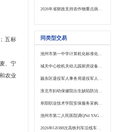
2026年省财政支持农作物重点病虫害小麦赤霉病防控药剂采购项目（四标包）终止公告
同类型交易
元；五标
池州市第一中学计算机化标准化考场建设招标公告
扬麦、宁
城关中心校机关幼儿园厨房设备采购项目公开招标公告
和农业
颍东区退役军人事务局退役军人培训学校采购项目竞争性磋商公告
淮北市妇幼保健院出生缺陷防治重点实验室场地改造项目更正公告
阜阳职业技术学院安保服务采购项目二包公开招标公告
池州市第二人民医院调QNd:YAG激光治疗机等采购项目（第二次）招标公告
2026年G8388次高铁列车沿线车站广告投放项目（三次）竞争性磋商公告