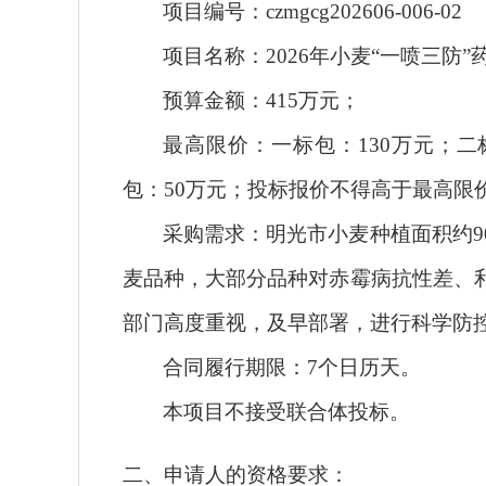
项目编号：
czmgcg202606-006-02
项目名称：
2026年小麦“一喷三防
预算
金额：
415万元；
最高限价
：一标包：
130万元；
包：50万元；投标报价不得高于最高限
采购需求：
明光市小麦种植面积约
麦品种，大部分品种对赤霉病抗性差、
部门高度重视，及早部署，进行科学防
合同履行期限：
7个日历天
。
本项目不接受联合体
投标
。
二、申请人的资格要求：