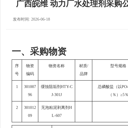
广西皖维 动力厂水处理剂采购公
发布时间: 2026-06-18
一、采购物资
序
物资
物资名称
材质/
型号规格
号
编码
品牌
1
301007
缓蚀阻垢剂HTY-C
总磷酸盐（以PO
96
J-301J
（％）≥5
2
301012
无泡粘泥剥离剂H
09
L-607