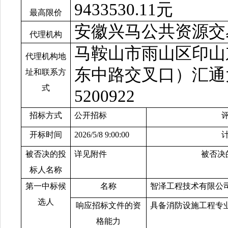
9433530.11元
最高限价
安徽兴马公共资源交
代理机构
马鞍山市雨山区印山
代理机构地
东中路交叉口）汇通大
址和联系方
式
5200922
招标方式
公开招标
开标时间
202
6
/
5
/
8
9
:00:00
被否决的投
详见附件
被否决
标人名称
第一中标候
名称
智泽工程技术有限公
选人
响应招标文件的资
具备消防设施工程专
格能力