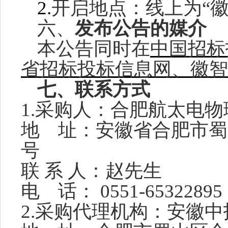
2.
开启地点：线上为
“
六、
发布公告的媒介
本公告同时在
中国招标
省招标投标信息网、徽智
七
、联系
方式
1.采购人
：合肥航太电物
地
址：安徽省合肥市蜀
号
联
系
人：赵先生
电
话：
0551-6532289
2.
采购代理
机构：安徽中