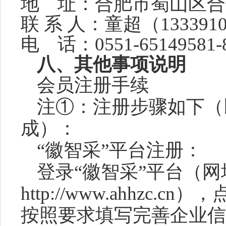
地
址：合肥市蜀山区合
联
系
人：童超（
133391
电
话：
0551-65149581-
八、其他事项说明
会员注册手续
注
①：注册步骤如下（
成）：
“徽智采”平台注册：
登录
“徽智采”平台（网
http://www.ahhzc.cn
）
，
按照要求填写完善企业信