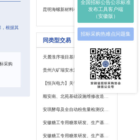
全国招标公告公示标准
发布工具客户端
昆明海螺新材料科技有限公司8月辅材询价中标公告
（安徽版）
容，根据其
招标采购热难点问题集
同类型交易
天麓淮序项目基坑支护及降水工程采购公告
标采购
贵州六矿瑞安水泥有限公司钢球置换询价
【恒兴电力】关于老区委及周边地块单位搬迁装饰装修项目-团结小区18号楼室外附属工程室外强电工程劳务分包的招标项目公告
顺安南、北苑基础设施维修改造工程（二次）竞争性磋商公告
安琪酵母及全自动粉焦量检测仪项目物资询价
安徽糖工专用糖浆研发、生产基地项目监理采购公告
安徽糖工专用糖浆研发、生产基地项目采购公告