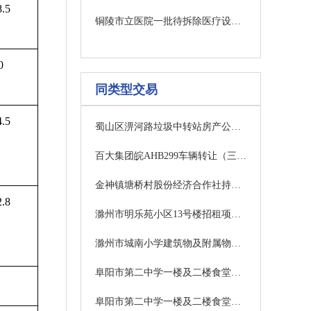
.5
铜陵市立医院一批待拆除医疗设备拍卖公告
0
同类型交易
.5
蜀山区淠河路垃圾中转站房产公开租赁
百大集团皖AHB299车辆转让（三次）
金神镇塘桥村股份经济合作社持有的7亩闲置土地使用权拍租成交结果公示
.8
滁州市明乐苑小区13号楼招租项目竞价公告
滁州市城南小学建筑物及附属物等拆除项目竞价公告
阜阳市第二中学一楼及二楼食堂经营服务项目中标结果公告
阜阳市第二中学一楼及二楼食堂经营服务项目中标结果公告