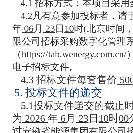
4.1
招标方式：本项目采用
4.2
凡有意参加投标者，请
年
06
月
23
日
10
时
(
北京时间
限公司招标采购数字化管理
（
https://tab.wenergy.com.cn/
电子招标文件。
4.3
招标文件每套售价
50
5. 投标文件的递交
5.1投标文件递交的截
为
2026
年
6
月
23
日
10
时
00
过
安徽省能源集团有限公司