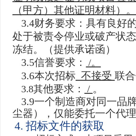
（甲方）其他证明材料）
3.4财务要求：具有良
处于被责令停业或破产状
冻结。
（
提供承诺函
）
3.5信誉要求：
/。
3.6本次招标
不接受
联合
他要求：
/
。
3.8其
3.9一个制造商对同一品
尘器
）
，仅能委托一个代
4. 招标文件的获取