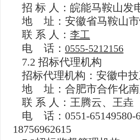
招
标
人：
皖能马鞍山发
地
址：
安徽省马鞍山市
联
系
人：
李工
电
话：
0555-5212156
7.2
招标代理机构
招标代理机构：安徽中技
地
址：合肥市合作化南
联
系
人：王腾云、王垚
电
话：
0551-65149580
18756962615