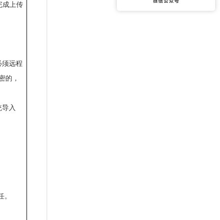
未完成上传
必须远程
密的，
统导入
任。