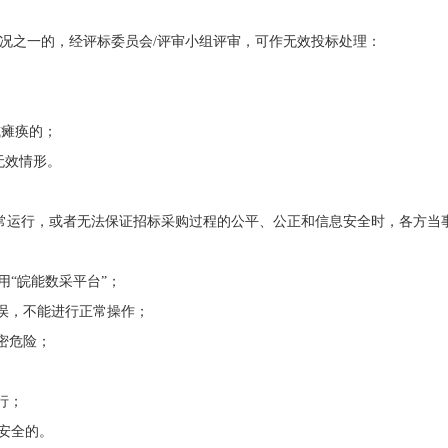
下列情况之一的，经评标委员会/评审小组评审，可作无效投标处理：
或瘫痪的；
无效情形。
无法正常运行，或者无法保证招标采购过程的公平、公正和信息安全时，各方当
“皖能数采平台”；
错误，不能进行正常操作；
密危险；
行；
安全的。