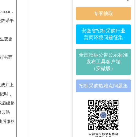
×
m.cn，
专家抽取
能数采平
安徽省招标采购行业
营商环境问题征集
发生变更
全国招标公告公示标准
另行书面
发布工具客户端
（安徽版）
生成并上
招标采购热难点问题集
应登记时，
成后缀格
聚云路
生成后缀格