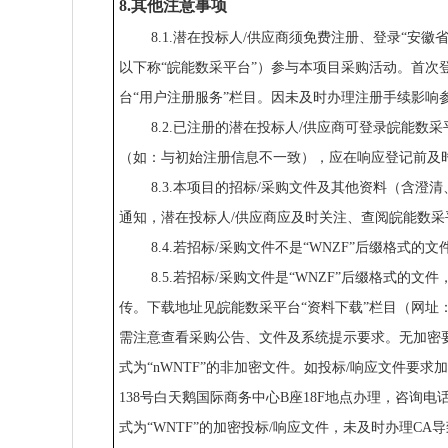
8.其他注意事项
8.1.潜在投标人/供应商须免费注册、登录“安徽省能源集
以下称“皖能数采平台”）参与本项目采购活动。首次
台“用户注册服务”栏目。因未及时办理注册手续影响
8.2.已注册的潜在投标人/供应商可登录皖能
（如：与初始注册信息不一致），应在响应登记前及
8.3.本项目的招标/采购文件及其他资料（含
通知，潜在投标人/供应商应及时关注、查阅皖能数
8.4.若招标/采购文件不是“WNZF”后缀格
8.5.若招标/采购文件是“WNZF”后缀格式的
传。下载地址见皖能数采平台“资料下载”栏目（网址：https://ta
需注意查看采购公告、文件及系统提示要求。无加密要
式为“nWNTF”的非加密文件。如投标/响应文件要
138号白天鹅国际商务中心B座18F地点办理，咨询电话：
式为“WNTF”的加密投标/响应文件，未及时办理C