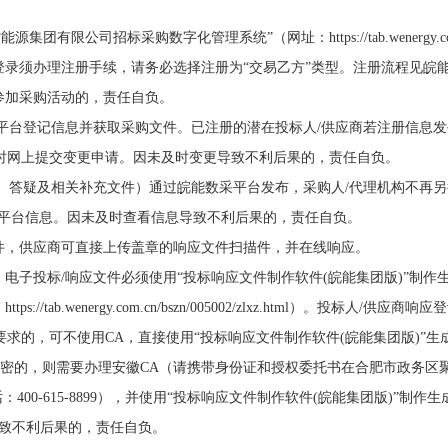
团有限公司招标采购数字化管理系统”（网址：https://tab.wenergy.co
登录须办理注册手续，请务必选择注册为“交易乙方”类型。注册流程见皖
参加采购活动的，责任自负。
数采平台登记信息并获取采购文件。已注册的潜在投标人/供应商若注册信息
时网上提交变更申请。因未及时变更导致不利后果的，责任自负。
澄清、答疑及相关补充文件）通过皖能数采平台发布，采购人/代理机构不再
采平台信息。因未及时查看信息导致不利后果的，责任自负。
式的文件，供应商可直接上传盖章的响应文件扫描件，并在线响应。
文件，电子投标/响应文件必须使用“投标响应文件制作软件(皖能集团版)”制作
b.wenergy.com.cn/bszn/005002/zlxz.html）。投标人/供应商响
求的，可不使用CA，直接使用“投标响应文件制作软件(皖能集团版)”生
求加密的，则需要办理安徽CA（请携带身份证和授权委托书在合肥市政务区
400-615-8899），并使用“投标响应文件制作软件(皖能集团版)”制作
A导致不利后果的，责任自负。