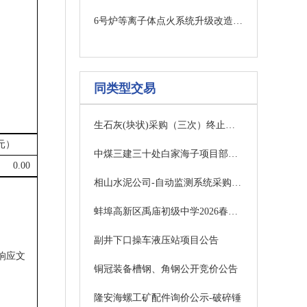
6号炉等离子体点火系统升级改造采购公告（三次）
同类型交易
生石灰(块状)采购（三次）终止公告
元）
中煤三建三十处白家海子项目部工矿配件询比采购任务中标公示公告(一次)
0.00
相山水泥公司-自动监测系统采购（淮北相山水泥有限责任公司）结果公示(水泥公司设备保全部)
蚌埠高新区禹庙初级中学2026春秋季工会冲锋衣采购项目更正公告
副井下口操车液压站项目公告
闭响应文
铜冠装备槽钢、角钢公开竞价公告
隆安海螺工矿配件询价公示-破碎锤