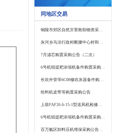
同地区交易
铜陵市郊区自然灾害救助物资采购项目竞争性磋商公告
灰河乡马洼行政村断腰中心村和美乡村建设项目-停车位及道路建设、环境提升等项目中标公示
7月滤芯购置采购公告（二次）
6号机组提耙浓缩机备件购置采购公告
长吹外管等6C08修吹灰器备件购置采购公告
给料机皮带等购置采购公告
上鼓FAF26.6-15-1型送风机检修备品备件购置采购公告
6号机组提耙浓缩机备件购置采购公告
百万氨区卸料压机维保采购公告（二次）