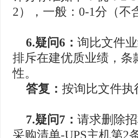
2
），一般：
0
-1
分（不
6.
疑问
6
：
询比文件业
排斥在建优质业绩，
条
性
。
答复：
按询比文件执
7.疑问7
：
请求删除招
采购清单-UPS主机第2