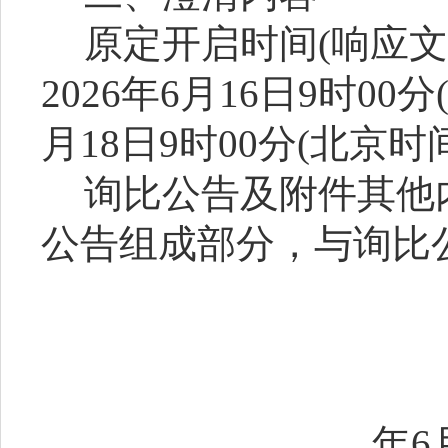
原定开启时间
(响应
202
6
年
6
月
16
日
9
时
00分
月
18
日
9
时
00分(北京时
询比公告
及附件
其他
公告组成部分，与询比
年
6