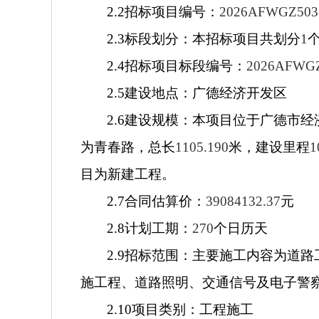
2.2
招标项目编号：
2026AFWGZ503
2.3
标段划分：本招标项目共划分
1
2.4
招标项目标段编号：
2026AFWG
2.5
建设地点：广德经济开发区
2.6
建设规模：本项目位于广德市经
为青春路，总长
1105.190
米，建设里程
1
目为新建工程。
2.7
合同估算价：
39084132.37
元
2.8
计划工期：
270
个日历天
2.9
招标范围：主要施工内容为道路
施工程、道路照明、交通信号及电子警
2.10
项目类别：工程施工