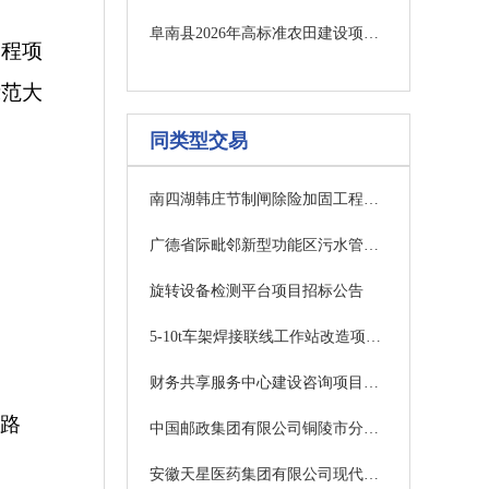
阜南县2026年高标准农田建设项目（施工一标、二标）招标公告（评定分离）
工程项
示范大
同类型交易
南四湖韩庄节制闸除险加固工程关键技术研究招标公告
广德省际毗邻新型功能区污水管网治理工程项目-南外环及周边污水管网更新改造项目中标候选人公示
旋转设备检测平台项目招标公告
5-10t车架焊接联线工作站改造项目（二次）采购结果公告
财务共享服务中心建设咨询项目（二次）公开招标公告
公路
中国邮政集团有限公司铜陵市分公司工业吊顶电扇采购项目询比公告（二次）
安徽天星医药集团有限公司现代医药物流扩建项目施工总承包中标结果公示