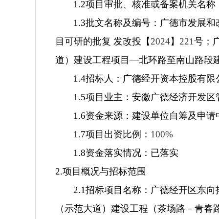
1.2
项目审批、核准或备案机关名称
1.3
批文名称及编号：广德市发展和
目可研的批复 发改投【
2024
】
221
号；
道）建设工程项目—北环路至南山路段建
1.4
招标人：广德经开资本控股有限
1.5
项目业主：安徽广德经济开发区
1.6
资金来源：建设单位自筹及申请
1.7
项目出资比例：
100%
1.8
资金落实情况：已落实
2.
项目概况与招标范围
2.1
招标项目名称：广德经开区东向
（示范大道）建设工程（茶场路－青春