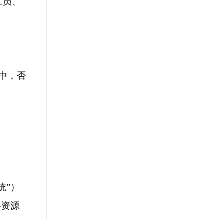
工员、
”中，否
统”）
共资源