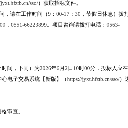
/jyxt.hfztb.cn/sso/
）获取招标文件。
问，请在工作时间（
9
：
00-17
：
30
，节假日休息）拨
00
，
0551-66223899
。项目咨询请拨打电话：
0563-
止时间，下同）为
2026
年
6
月
2
日
10
时
00
分，投标人应
中心电子交易系统【新版】（
https://jyxt.hfztb.cn/sso/
）
资格审查。