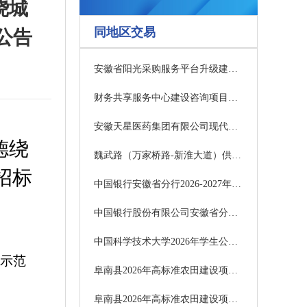
绕城
同地区交易
公告
安徽省阳光采购服务平台升级建设项目流标公告
财务共享服务中心建设咨询项目（二次）公开招标公告
安徽天星医药集团有限公司现代医药物流扩建项目施工总承包中标结果公示
德绕
魏武路（万家桥路-新淮大道）供水管道工程项目补疑
招标
中国银行安徽省分行2026-2027年度文体活动承办供应商采购项目中标结果公告
中国银行股份有限公司安徽省分行“跨行通”转账POS机服务采购项目延期公告
中国科学技术大学2026年学生公寓热水系统改造项目中标结果公示
（示范
阜南县2026年高标准农田建设项目（施工三标、四标）招标公告（评定分离）
阜南县2026年高标准农田建设项目（施工三标、四标）招标公告（评定分离）