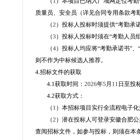
（
1
）本项目已纳入广域网定位考勤
质量员、安全员（详见合同专用条款考
（
2
）投标人投标时须提供“考勤承
（
3
）投标人投标时须在“考勤人员
（
4
）投标人均应将“考勤承诺书”、
则不作为中标候选人推荐。
4.
招标文件的获取
4.1
获取时间：
2026
年
5
月
11
日至投
4.2
获取方式：
（
1
）本招标项目实行全流程电子化
（
2
）潜在投标人可登录安徽合肥公
查阅招标文件，如参与投标，则须在本