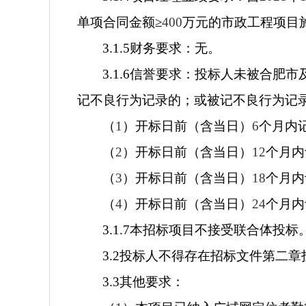
单项合同金额≥
400
万元的市政工程项目
3.1.5
财务要求：无。
3.1.6
信誉要求：投标人未被合肥市
记不良行为记录的；或被记不良行为记
（
1
）开标日前（含当日）
6
个月内
（
2
）开标日前（含当日）
12
个月内
（
3
）开标日前（含当日）
18
个月内
（
4
）开标日前（含当日）
24
个月内
3.1.7
本招标项目不接受
联合体投标
3.2
投标人不得存在招标文件第二章
3.3
其他要求：