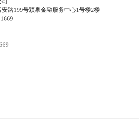
公司
富安路
199号颍泉金融服务中心1号楼2楼
61669
669