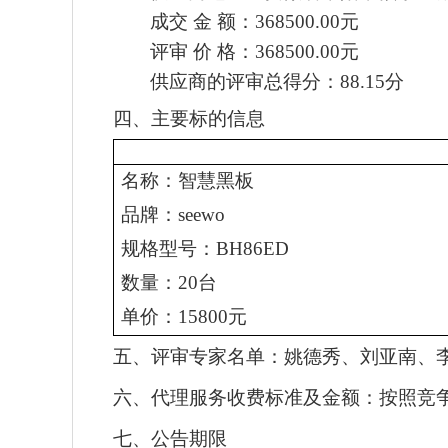
成交
金
额：
368500.00元
评审
价
格：
368500.00元
供应商的评审总得分：
88.15分
四、
主要标的信息
名称：
智慧黑板
品牌：
seewo
规格型号：
BH86ED
数量：
20台
单价：
15800元
五、评审专家
名
单：
姚德秀、刘亚南、
六、
代理服务收费标准及金额：
按照竞
七、公告期限