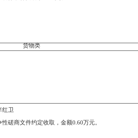
货物
类
李红卫
争性磋商文件约定收取，金额
0.60万元。