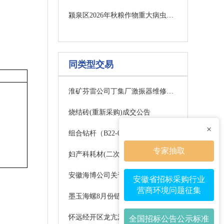
颍泉区2026年秋粮作物重大病虫害统防统治物资采购项目一包询价公告
同类型交易
淮矿芬雷公司丁集厂激振器维修【二次】询比价公告
烧结砖(重新采购)成交公告
×
组合钻杆（B22-0.9m）(重新采购)项目公告
专家抽取
妇产科耗材(二次)采购公告
安徽海博公司关于数字经济板块第7批电脑、服务器物资采购询价
安徽省招标采购行业
营商环境问题征集
墨玉海螺8月份链条半接头询价
怀远经开区龙亢污水处理厂氟化物监测设备及水质悬浮物和色度检测设备采购安装项目询价公告
全国招标公告公示标准