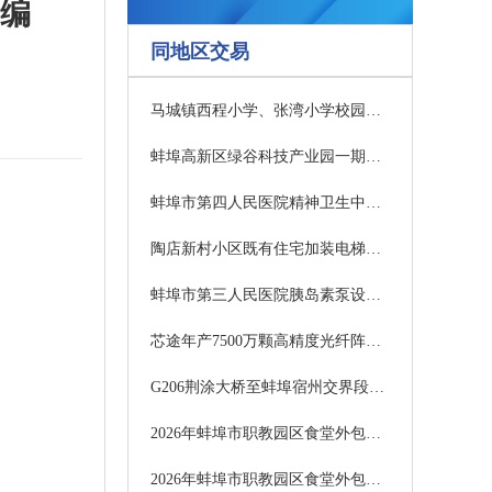
编
同地区交易
马城镇西程小学、张湾小学校园维修及功能室改造项目（补充）采购公告
蚌埠高新区绿谷科技产业园一期EPC项目招标公告BB2026SQGCZ1081
蚌埠市第四人民医院精神卫生中心改建项目—蚌埠市第四人民医院住院部八楼开放病房改造工程监理成交候选供应商公示
陶店新村小区既有住宅加装电梯项目澄清公告
蚌埠市第三人民医院胰岛素泵设备采购项目更正公告
芯途年产7500万颗高精度光纤阵列基板生产基地装修改造项目澄清公告
G206荆涂大桥至蚌埠宿州交界段一级公路改建工程光伏发电初步设计采购公告
2026年蚌埠市职教园区食堂外包服务项目1包中标候选人公示
2026年蚌埠市职教园区食堂外包服务项目2包中标候选人公示