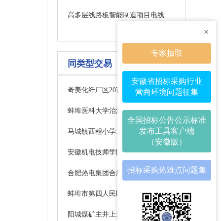
高多层线路板智能制造项目电线电缆采购成交候选供应商公示
×
专家抽取
同类型交易
安徽省招标采购行业
奇美化纤厂区20亩地块土地平整及围墙项目竞争性磋商公告
营商环境问题征集
蚌埠医科大学治淮路校区东西小楼学生公寓加固工程成交公告
全国招标公告公示标准
发布工具客户端
马城镇西程小学、张湾小学校园维修及功能室改造项目（补充）采购公告
（安徽版）
安徽机电技师学院3#楼、4#楼洗浴改造工程（二次）成交结果公告
招标采购热难点问题集
合肥热电集团合肥热电供热设施建设改造三期工程安能分公司环保设备性能升级改造项目
蚌埠市第四人民医院精神卫生中心改建项目—蚌埠市第四人民医院住院部八楼开放病房改造工程监理成交候选供应商公示
阳城煤矿主井上天轮更换工程租赁汽车吊采购任务招标公告(一次)