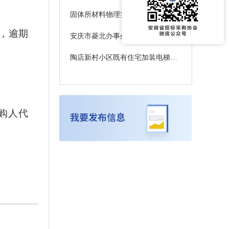
固体所材料物理实验楼装修项目更正公告3
，逾期
安庆市菱北办事处刘纪社区居民委员会(刘纪工业园4#厂房)10kV配电增容工程竞争性谈判公告
陶店新村小区既有住宅加装电梯项目澄清公告
（采购人代