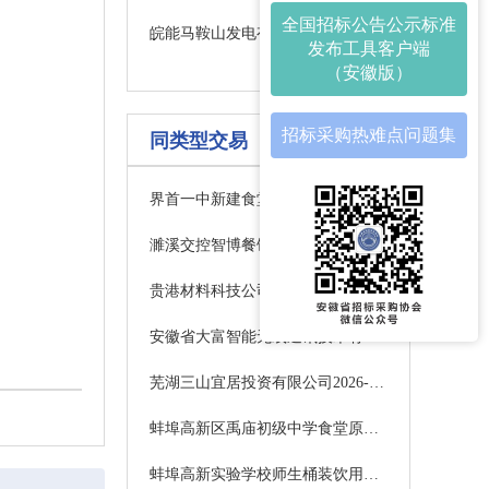
全国招标公告公示标准
皖能马鞍山发电有限公司脱硫103B修备品备件计划采购成交公示
发布工具客户端
（安徽版）
招标采购热难点问题集
同类型交易
界首一中新建食堂、宿舍楼综合检测服务项目竞争性谈判公告
濉溪交控智博餐饮管理有限公司大宗食材供应商入围项目招标公告
贵港材料科技公司混凝土外加剂复配小料运输询比价
安徽省大富智能无线通讯技术有限公司消防维保项目成交候选供应商公示
芜湖三山宜居投资有限公司2026-2027年度经营性用房测绘项目更正公告
蚌埠高新区禹庙初级中学食堂原材料配送服务项目中标公示
蚌埠高新实验学校师生桶装饮用水采购项目（二次采购）采购公告