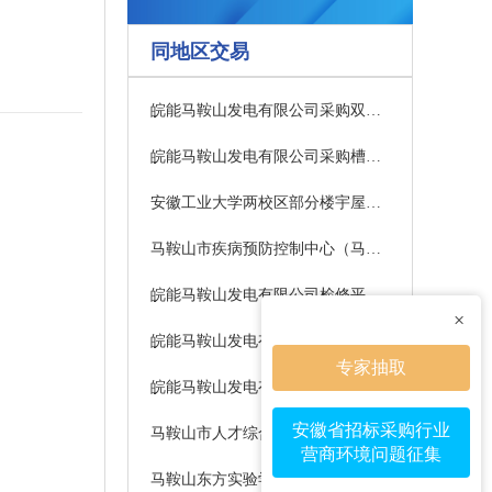
同地区交易
皖能马鞍山发电有限公司采购双门电蒸饭箱成交公示
皖能马鞍山发电有限公司采购槽式二分器等杂项材料成交公示
安徽工业大学两校区部分楼宇屋面渗漏维修工程谈判公告
马鞍山市疾病预防控制中心（马鞍山市卫生监督所）应急物资采购项目 成交结果公告
皖能马鞍山发电有限公司检修平台及爬梯、栏杆等安全防护设施治理候选人公示
×
皖能马鞍山发电有限公司1号机闭冷器进出口阀门采购成交公示
专家抽取
皖能马鞍山发电有限公司1号单身公寓空气能热水机组采购成交公示
安徽省招标采购行业
马鞍山市人才综合服务中心2026年-2029年流动人员人事档案数字化加工服务采购采购公告
营商环境问题征集
马鞍山东方实验学校作业本印刷品采购项目-采购变更